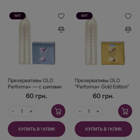
ХИТ
ХИТ
Презервативы OLO
Презервативы OLO
Performa+ — с шипами
“Performa+ Gold Edition”
и пролонгирующим
— двойной эффект:
60 грн.
60 грн.
эффектом
продление +
стимуляция
КУПИТЬ В 1 КЛИК
КУПИТЬ В 1 КЛИК