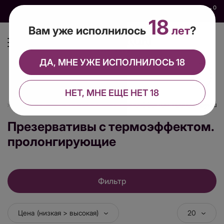
0
0
0
RU
18
Вам уже исполнилось
лет
?
ДА, МНЕ УЖЕ ИСПОЛНИЛОСЬ 18
НЕТ, МНЕ ЕЩЕ НЕТ 18
е
Презервативы
Презервативы с термоэффектом. пролонгирующи
Презервативы с термоэффектом.
пролонгирующие
Фильтр
Цена (низкая > высокая)
20