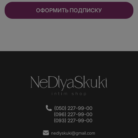
ОФОРМИТЬ ПОДПИСКУ
Olo Performa – контрацептивы с эффектом
пролонгации и смазкой на основе гиалуроновой
кислоты. В упаковке по 3 или 10 презервативов с
гладкой текстурой и толщиной латекса 0.01 мм.
Voice of Autumn – презервативы с
термоэффектом, от производителя OlO, 10-штук в
упаковке (5 шт. с эффектом пролонгации, 5 шт. с
разогревающим эффектом).
Sophora sets Cold – презерватив с анестетиком,
имеющий ребристую и точечную текстуру,
продается в упаковках по 12 штук.
(050) 227-99-00
Презервативы с анестетиком и эффектом
(096) 227-99-00
(093) 227-99-00
подогрева Sophora sets Cold+Hot – имеют
точечную и ребристую текстуру, а также
nedlyskuki@gmail.com
ненавязчивый аромат апельсина.