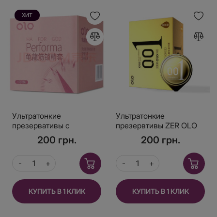
ХИТ
Ультратонкие
Ультратонкие
презервативы с
презервтивы ZER OLO
эффектом пролонгации,
NE Gyaluronic 001, с
200 грн.
200 грн.
OLO Performa с
эффектом пролонгации
гилауроной кислотой в
качестве смазки 10 шт
КУПИТЬ В 1 КЛИК
КУПИТЬ В 1 КЛИК