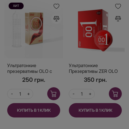
ХИТ
Ультратонкие
Ультратонкие
презервативы OLO с
Презервтивы ZER OLO
термоэффектом 001
NE Gyaluronic 001, с
250 грн.
350 грн.
Gold, 10 шт.
разогревающим и
возбуждающим
эффектом
КУПИТЬ В 1 КЛИК
КУПИТЬ В 1 КЛИК