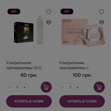
ХИТ
ХИТ
Ультратонкие
Ультратонкие
презервативы OLO
презервативы с
Performa с
эффектом пролонгации
60 грн.
100 грн.
пролонгацией, 3 шт в
OLO Performa с
уп.
гилауроной кислотой в
качестве смазки 3 шт
КУПИТЬ В 1 КЛИК
КУПИТЬ В 1 КЛИК