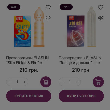
ХИТ
ХИТ
Презервативы ELASUN
Презервативы ELASUN
“Slim Fit Ice & Fire” с
“Толще и дольше” — с
эффектом “холод и
утолщением и
210 грн.
210 грн.
жара”, 49 мм (10 шт)
пролонгирующим
эффектом (10 шт)
КУПИТЬ В 1 КЛИК
КУПИТЬ В 1 КЛИК