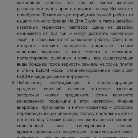
важнейшие аспекты, так как во время жестких
развлечений очень просто получить травму. Вы можете
приобрести Тематическую атрибутику ручной работы от
нашего личного бренда Не Для Скуки, а также девайсы
известных украинских мастеров. Цены на девайсы
начинаются от 100 грн и могут достигать нескольких
тысяч, в зависимости от сложности работы. Секс шоп
интернет магазин запорожье предлагает своим
клиентам окунуться в мир страсти и опасности,
протестировать ошейники и кляпы, все существующие
виды бондажа, пояса верности, зажимы на соски, плетки
и стеки, БДСМ маски, специализированные свечи для
БДСМ и медицинские инструменты.
Лубриканты, возбуждающие и пролонгирующие
средства –хороший сексшоп интернет магазин
запорожье может предложить сотни вариантов
качественной продукции в этой категории. Жидкие
вибраторы, лубриканты и интим косметика – способны
перевернуть вашу привычную тактику постельных утех с
ног на голову. Смазки для вагинального секса на водной,
силиконовой или гиалуроновой основе;
ароматизированные и «вкусовые» - для орального секса,
лубриканты для анального секса с анестетиками и