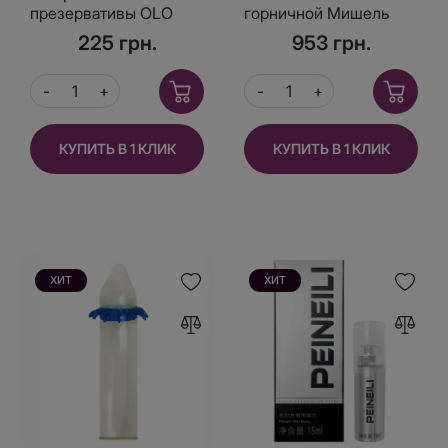
презервативы OLO
горничной Мишель
Climax с гилауроной
225 грн.
953 грн.
кислотой в качестве
смазки 10 шт
КУПИТЬ В 1 КЛИК
КУПИТЬ В 1 КЛИК
ХИТ
ХИТ