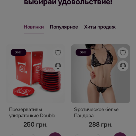
выбирай удовольствие!
Новинки
Популярное
Хиты продаж
ХИТ
ХИТ
Презервативы
Эротическое белье
ультратонкие Double
Пандора
Benefit 0.01 Красные 10
250 грн.
288 грн.
шт, с согревающим
эффектом