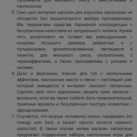
пантенолом.
Секс шоп интернет магазин для взрослых запорожье не
обходится без внушительного выбора презервативов.
Мы предлагаем средства барьерной контрацепции с
безупречным качеством из натурального латекса. Кроме
того, ассортимент не оставит вас равнодушными –
кондомы большого размера, ребристые и с
пупырышками, ароматизированные, светящиеся в
темноте, для анального секса, ультратонкие, с
термоэффектами, а также презервативы с усиками и
шипами.
Духи и феромоны, блески для губ с необычными
эффектами, массажные масла и свечи – настоящий рай,
который умещается в интернет сексшоп запорожье.
Сделать свое тело идеальным, сводить сума запахом –
возможно, если вы также любите быть привлекательной,
приятные ароматы и безупречную текстуру косметики с
афродизиаками.
Случается, что вторую половинку нужно порадовать (по
поводу или без), а может просто хочется немного
шалостей. В таком случае интим магазин запорожье
предлагает подарочные наборы, настольные игры для