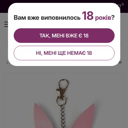
0
0
0
UA
18
Вам вже виповнилось
років
?
ТАК, МЕНІ ВЖЕ Є 18
НІ, МЕНІ ЩЕ НЕМАЄ 18
Ігри, приколи
Брелок на карабіні для ключів Art of Sex Bunny, Рожевий