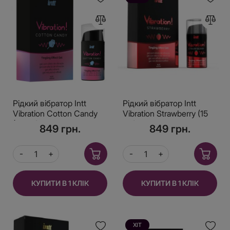
Рідкий вібратор Intt
Рідкий вібратор Intt
Vibration Cotton Candy
Vibration Strawberry (15
(15 мл), густий гель,
мл), густий гель, дуже
849 грн.
849 грн.
дуже смачний, діє до
смачний, діє до 30
30 хвилин
хвилин
КУПИТИ В 1 КЛІК
КУПИТИ В 1 КЛІК
ХІТ