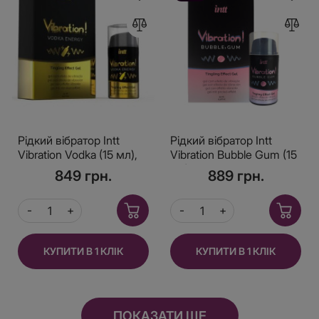
Рідкий вібратор Intt
Рідкий вібратор Intt
Vibration Vodka (15 мл),
Vibration Bubble Gum (15
густий гель, дуже
мл), густий гель, дуже
849 грн.
889 грн.
смачний, діє до 30
смачний, діє до 30
хвилин
хвилин
КУПИТИ В 1 КЛІК
КУПИТИ В 1 КЛІК
ПОКАЗАТИ ЩЕ