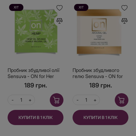
ХІТ
ХІТ
Пробник збудливої олії
Пробник збудливого
Sensuva - ON for Her
гелю Sensuva - ON for
Hemp Infused Arousal Oil
Her Arousal Gel Coffee
189 грн.
189 грн.
(0,5 мл)
Cake (4 мл)
КУПИТИ В 1 КЛІК
КУПИТИ В 1 КЛІК