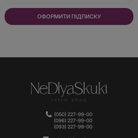
повірте, цього достатньо, щоб полетіти на сьоме небо
від задоволення і повернутися назад!
ОФОРМИТИ ПІДПИСКУ
Які відчуття відчуваєш при
використанні рідких вібраторів?
Що таке рідкий вібратор ми вже розібралися, а ось
поговорити про відчуття хочеться трохи докладніше.
Після нанесення засобу потрібно трохи помасажувати
статеві органи легкими круговими рухами і почекати
кілька хвилин, поки компоненти почнуть діяти.
Залежно від виробника, відчуття можуть бути різними
за рівнем виразності – від незначних до максимальних.
(050) 227-99-00
До речі, саме у випадку із рідкими вібраторами –
(096) 227-99-00
більше – не завжди краще. Для чутливих натур
(093) 227-99-00
підійдуть засоби з легкою вібрацією, для «міцніших» - з
посиленим ефектом.