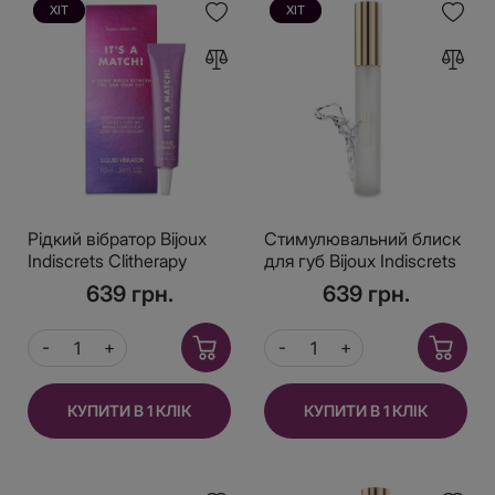
ХІТ
ХІТ
Рідкий вібратор Bijoux
Стимулювальний блиск
Indiscrets Clitherapy
для губ Bijoux Indiscrets
Liquid Vibrator – IT'S A
Tingling Lip Gloss Oral
639 грн.
639 грн.
MATCH
Pleasure –
warming&cooling
КУПИТИ В 1 КЛІК
КУПИТИ В 1 КЛІК