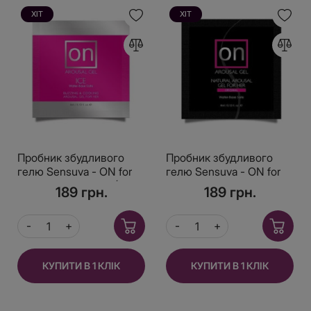
ХІТ
ХІТ
Пробник збудливого
Пробник збудливого
гелю Sensuva - ON for
гелю Sensuva - ON for
Her Arousal Gel Ice (4
Her Arousal Gel Originall
189 грн.
189 грн.
мл)
(4 мл)
КУПИТИ В 1 КЛІК
КУПИТИ В 1 КЛІК