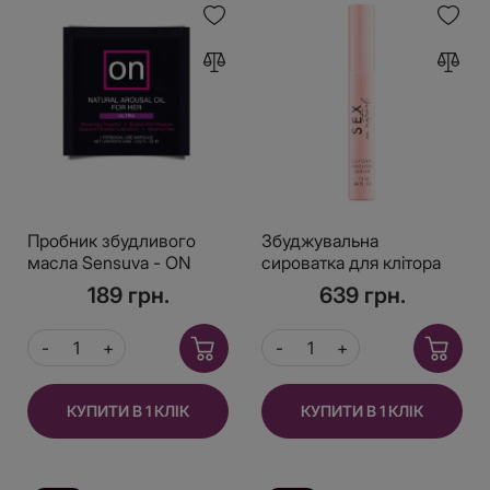
Пробник збудливого
Збуджувальна
масла Sensuva - ON
сироватка для клітора
Arousal Oil for Her Ultra
Bijoux Indiscrets Sex au
189 грн.
639 грн.
(0,5 мл)
Naturel — Clitorale
Arousal Serum
КУПИТИ В 1 КЛІК
КУПИТИ В 1 КЛІК