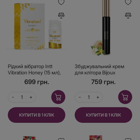
Рідкий вібратор Intt
Збуджувальний крем
Vibration Honey (15 мл),
для клітора Bijoux
густий гель, дуже
Indiscrets Aphrodisia
699 грн.
759 грн.
смачний, діє до 30
Clitoral Arousal Balm
хвилин
КУПИТИ В 1 КЛІК
КУПИТИ В 1 КЛІК