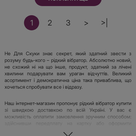
1
2
3
>
>|
Не Для Скуки знає секрет, який здатний звести з
розуму будь-кого – рідкий вібратор. Абсолютно новий,
не схожий ні на що інше, продукт, здатний за лічені
хвилини подарувати вам ураган відчуттів. Великий
асортимент і демократична ціна така приваблива, що
хочеться спробувати все і відразу.
Наш інтернет-магазин пропонує рідкий вібратор купити
зі швидкою доставкою по всій Україні. У вас є
можливість оплатити замовлення зручним способом:
здійснивши передплату на картку або оформити
післяплату.