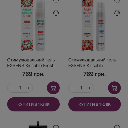
Стимулювальний гель
Стимулювальний гель
EXSENS Kissable Fresh
EXSENS Kissable
Ginger Litchi 15мл,
Raspberry Mint 15мл
769 грн.
769 грн.
можна для поцілунків,
можна для поцілунків,
охолоджувальний
охолоджувальний
КУПИТИ В 1 КЛІК
КУПИТИ В 1 КЛІК