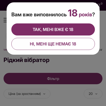
0
0
0
UA
18
Вам вже виповнилось
років
?
ТАК, МЕНІ ВЖЕ Є 18
НІ, МЕНІ ЩЕ НЕМАЄ 18
, інтим косметика
Збуджуючі та пролонгуючі засоби
Рідкий вібрато
Рідкий вібратор
Фільтр
Ціна (за зростанням)
20