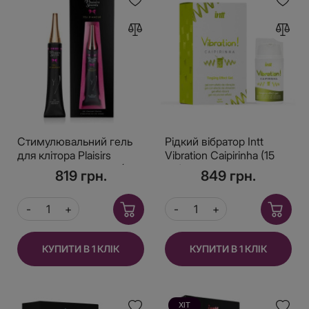
Стимулювальний гель
Рідкий вібратор Intt
для клітора Plaisirs
Vibration Caipirinha (15
Secrets Feu Damour (30
мл), густий гель, дуже
819 грн.
849 грн.
мл) розігрівальний
смачний, діє до 30
хвилин
КУПИТИ В 1 КЛІК
КУПИТИ В 1 КЛІК
ХІТ