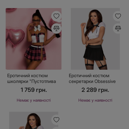
Еротичний костюм
Еротичний костюм
школярки "Пустотлива
секретарки Obsessive
Кім" One Size
Secretary suit 5pcs black
1 759 грн.
2 289 грн.
L/XL, чорно-білий, топ,
спідниця, ст
Немає у наявності
Немає у наявності