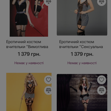
Еротичний костюм
Еротичний костюм
вчительки "Вимоглива
вчительки "Сексуальна
Джулія" One Size Black,
Емілі" One Size
1 379 грн.
1 379 грн.
плаття, панчохи,
трусики, окуляри, ука
Немає у наявності
Немає у наявності