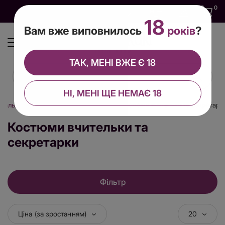
0
0
0
UA
18
Вам вже виповнилось
років
?
ТАК, МЕНІ ВЖЕ Є 18
НІ, МЕНІ ЩЕ НЕМАЄ 18
уальна білизна
Рольові костюми
Костюми вчительки та секретарк
Костюми вчительки та
секретарки
Фільтр
Ціна (за зростанням)
20