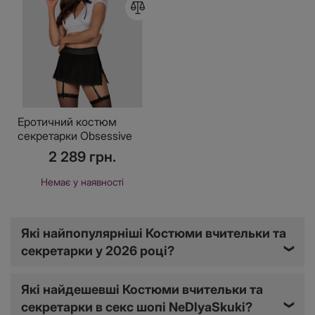
Еротичний костюм
секретарки Obsessive
Secretary suit 5pcs black
2 289 грн.
S/M, чорно-білий, топ,
спідниця, стр
Немає у наявності
Які найпопулярніші Костюми вчительки та
секретарки у 2026 році?
❯
Які найдешевші Костюми вчительки та
секретарки в секс шопі NeDlyaSkuki?
❯