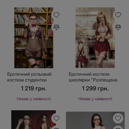
Еротичний рольовий
Еротичний костюм
костюм студентки
школярки "Розпещена
"Старанна Луїза" One
Тіна" One Size
1 219 грн.
1 299 грн.
Size Black
Немає у наявності
Немає у наявності