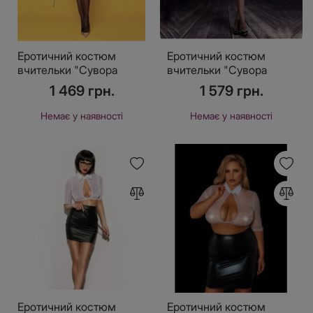
Еротичний костюм
Еротичний костюм
вчительки "Сувора
вчительки "Сувора
Марлі" One Size Black
Моллі" One Size,
1 469 грн.
1 579 грн.
спідничка, топ, панчохи,
трусики, краватка, рука
Немає у наявності
Немає у наявності
Еротичний костюм
Еротичний костюм