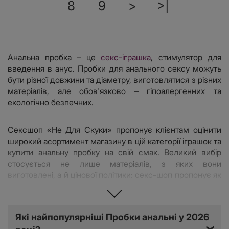
8
9
>
>|
Анальна пробка – це
секс-іграшка
, стимулятор для
введення в анус. Пробки для анального сексу можуть
бути різної довжини та діаметру, виготовлятися з різних
матеріалів, але обов'язково – гіпоалергенних та
екологічно безпечних.
Сексшоп «Не Для Скуки» пропонує клієнтам оцінити
широкий асортимент магазину в цій категорії іграшок та
купити анальну пробку на свій смак. Великий вибір
стосується не лише матеріалів, з яких вони
виготовлені, а й цінової політики: секс-шоп пропонує як
недорогі втулки, так і іграшки преміум сегменту.
Можливість оплатити товар безготівковим або
Які найпопулярніші Пробки анальні у 2026
готівковим способом, а також швидка доставка по всій
❯