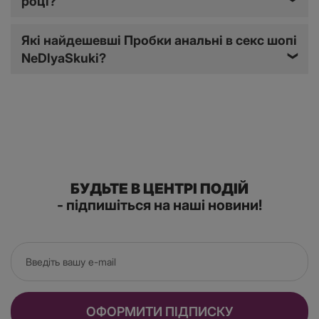
році?
Україні є великим плюсом і роблять покупки в нашому
магазині набагато простішими та приємнішими.
Які найдешевші Пробки анальні в секс шопі
NeDlyaSkuki?
❯
Для чого потрібні анальні пробки
Пробки анальні одні з найпоширеніших іграшок не
тільки для любителів
БДСМ
, але й просто для тих, хто
отримує задоволення від анальної стимуляції або хоче
спробувати щось нове.
БУДЬТЕ В ЦЕНТРІ ПОДІЙ
Анальна втулка - універсальний девайс, який
- підпишіться на наші новини!
використовується і жінками, і чоловіками. Помилково
припускати, що задоволення від таких іграшок може
отримувати лише одна із статей.
Стимуляція анального отвору заради задоволення і
яскравіших оргазмів далеко не єдине, для чого можна
ОФОРМИТИ ПІДПИСКУ
використовувати таку іграшку. Анальні пробки -