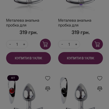
Металева анальна
Металева анальна
пробка для
пробка для
довготривалого носіння
довготривалого носіння
319 грн.
319 грн.
з прозорим кристалом
з Фіолетовим
S, Діаметр 2,5, Довжина
кристалом S, Діаметр
6,5
2,5, Довжина 6,5
КУПИТИ В 1 КЛІК
КУПИТИ В 1 КЛІК
ХІТ