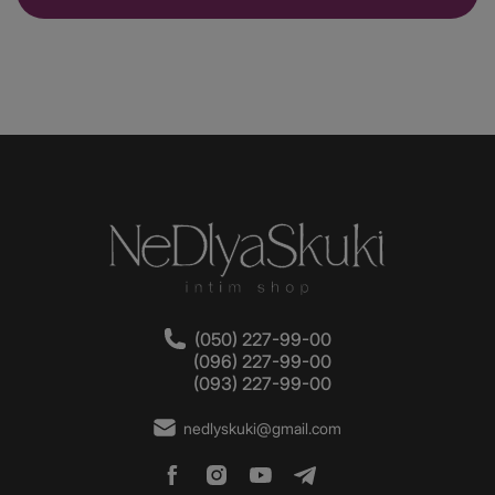
незамінні помічники у підготовці до анального сексу з
партнером. Поступово використовуючи іграшки
більшого діаметру та розміру можна підготуватися до
анального сексу та мінімізувати неприємні відчуття.
Як вибрати анальну втулку?
Щоб анальна втулка доставила вам справді приємні
відчуття, потрібно ретельно підійти до її вибору.
Критеріїв вибору досить багато, і всі вони по-своєму
значущі. Ми рекомендуємо звернути увагу на:
(050) 227-99-00
(096) 227-99-00
(093) 227-99-00
Якість матеріалу – він обов'язково має бути
гіпоалергенним, без фталатів. Крім того, іграшка
nedlyskuki@gmail.com
має бути без швів, повністю гладкою, тому що
будь-які нерівності на поверхні іграшки можуть
завдати значного дискомфорту при введенні