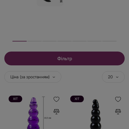
я
Фільтр
Ціна (за зростанням)
20
ХІТ
ХІТ