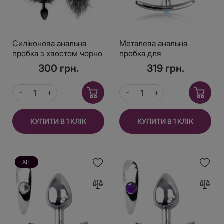
Силіконова анальна
Металева анальна
пробка з хвостом чорно
пробка для
/ сіра розмір S
довготривалого носіння
300 грн.
319 грн.
з Блакитним кристалом
S, Діаметр 2,5, Довжина
6,5
КУПИТИ В 1 КЛІК
КУПИТИ В 1 КЛІК
ХІТ