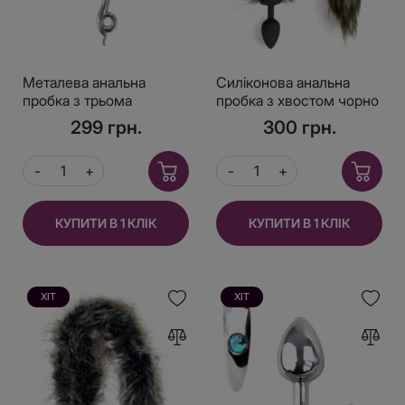
Металева анальна
Силіконова анальна
пробка з трьома
пробка з хвостом чорно
кульками та металевим
/ руда розмір S
299 грн.
300 грн.
хвостиком для
стимуляції
КУПИТИ В 1 КЛІК
КУПИТИ В 1 КЛІК
ХІТ
ХІТ