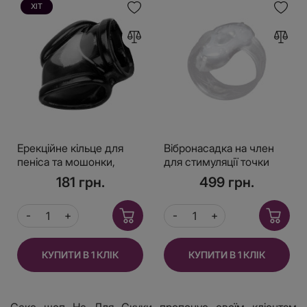
ХІТ
Ерекційне кільце для
Вібронасадка на член
пеніса та мошонки,
для стимуляції точки
Чорний
Джі Love To Love G-
181 грн.
499 грн.
LOVER
КУПИТИ В 1 КЛІК
КУПИТИ В 1 КЛІК