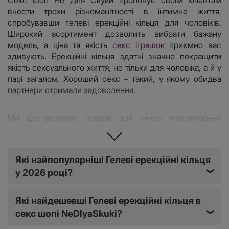
Секс шоп Не Для Скуки пропонує своїм клієнтам
внести трохи різноманітності в інтимне життя,
спробувавши гелеві ерекційні кільця для чоловіків.
Широкий асортимент дозволить вибрати бажану
модель, а ціна та якість
секс іграшок
приємно вас
здивують. Ерекційні кільця здатні значно покращити
якість сексуального життя, не тільки для чоловіка, а й у
парі загалом. Хороший секс – такий, у якому обидва
партнери отримали задоволення.
Ми доставляємо товари для сексу максимально
швидко, а головне – анонімно по всій території країни.
Сплатити покупку можна безготівковим способом або
післяплатою.
Які найпопулярніші Гелеві ерекційні кільця
у 2026 році?
❯
Плюси гелевих кілець на пеніс
Які найдешевші Гелеві ерекційні кільця в
секс шопі NeDlyaSkuki?
❯
Ерекційне кільце, здавалося б, зовсім невеликий
девайс, але здатний внести великі зміни до інтимного