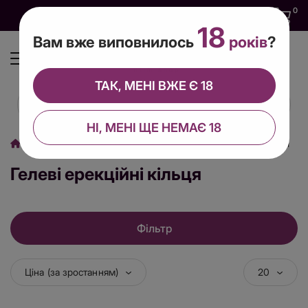
0
0
0
UA
18
Вам вже виповнилось
років
?
ТАК, МЕНІ ВЖЕ Є 18
НІ, МЕНІ ЩЕ НЕМАЄ 18
Секс іграшки
Ерекційні кільця
Гелеві ерекційні кільця
Гелеві ерекційні кільця
Фільтр
Ціна (за зростанням)
20