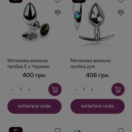
Металева анальна
Металева анальна
пробка S з Чорним
пробка для
кристалом, довжина
довготривалого носіння
400 грн.
406 грн.
7см, діаметр 2,8см
з Блакитним кристалом
М, Діаметр 3,2,
Довжина 7,5
КУПИТИ В 1 КЛІК
КУПИТИ В 1 КЛІК
ХІТ