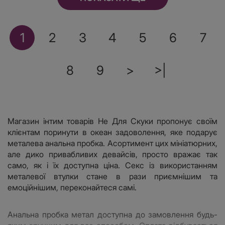
1
2
3
4
5
6
7
8
9
>
>|
Магазин інтим товарів Не Для Скуки пропонує своїм
клієнтам поринути в океан задоволення, яке подарує
металева анальна пробка. Асортимент цих мініатюрних,
але дико привабливих девайсів, просто вражає так
само, як і їх доступна ціна. Секс із використанням
металевої втулки стане в рази приємнішим та
емоційнішим, переконайтеся самі.
Анальна пробка метал доступна до замовлення будь-