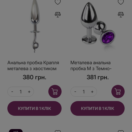
Анальна пробка Крапля
Металева анальна
металева з хвостиком
пробка М з Темно-
фіолетовим кристалом,
380 грн.
381 грн.
довжина 8см, діаметр
3,4см
КУПИТИ В 1 КЛІК
КУПИТИ В 1 КЛІК