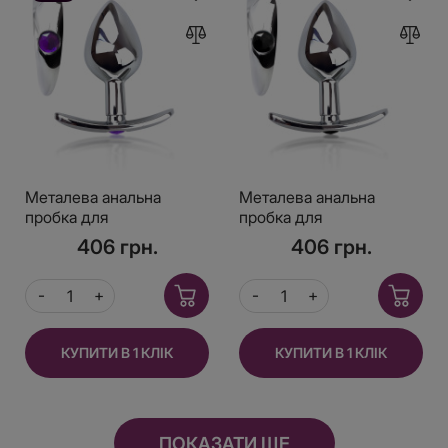
Металева анальна
Металева анальна
пробка для
пробка для
довготривалого носіння
довготривалого носіння
406 грн.
406 грн.
з Фіолетовим
з Чорним кристалом М,
кристалом М, Діаметр
Діаметр 3,2, Довжина
3,2, Довжина 7,5
7,5
КУПИТИ В 1 КЛІК
КУПИТИ В 1 КЛІК
ПОКАЗАТИ ЩЕ