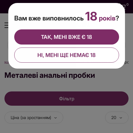
0
0
0
UA
18
Вам вже виповнилось
років
?
ТАК, МЕНІ ВЖЕ Є 18
НІ, МЕНІ ЩЕ НЕМАЄ 18
іграшки
Анальні іграшки
Пробки анальні
Металеві анальні проб
Металеві анальні пробки
Фільтр
Ціна (за зростанням)
20