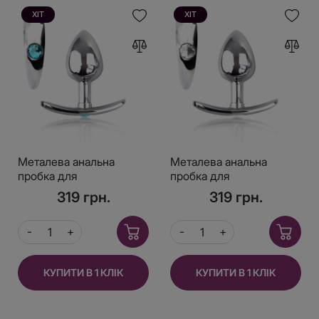
ХІТ
ХІТ
Металева анальна
Металева анальна
пробка для
пробка для
довготривалого носіння
довготривалого носіння
319 грн.
319 грн.
з Блакитним кристалом
з прозорим кристалом
S, Діаметр 2,5, Довжина
S, Діаметр 2,5, Довжина
6,5
6,5
КУПИТИ В 1 КЛІК
КУПИТИ В 1 КЛІК