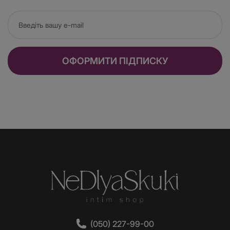
Втулку може використовувати і початківець, і
досвідчений "гравець". Як ми знаємо, анальні
пробки – чудовий тренажер перед повноцінним
ОФОРМИТИ ПІДПИСКУ
анальним сексом із партнером. Для тих, кого
тільки нещодавно зацікавила ця гра, використання
мініатюрних залізних пробок – найкраще рішення.
Розміри пробок стандартні: від S до XL, коли S
ідеальна, щоб поступово підготувати сфінктер до
анального сексу. Після того, як стимуляція
найменшою пробкою перестане викликати
дискомфортні відчуття (а може їх взагалі не буде
спочатку), тренування триватиме далі, але вже з
іграшками середнього розміру. В ідеалі,
розширення ануса, що дорівнює діаметру члена
партнера, має збуджувати та приносити приємні
відчуття у процесі стимуляції.
(050) 227-99-00
Анальна металева пробка – це не тільки приємно,