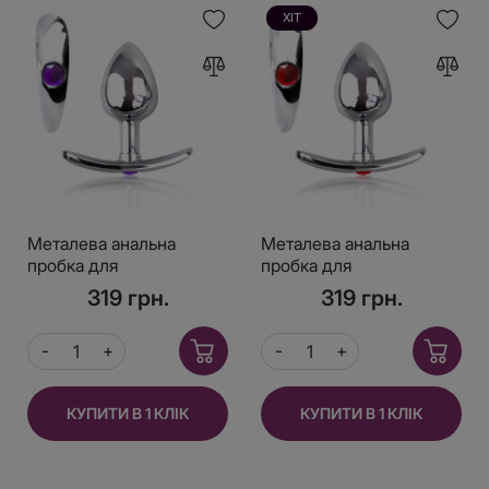
ХІТ
Металева анальна
Металева анальна
пробка для
пробка для
довготривалого носіння
довготривалого носіння
319 грн.
319 грн.
з Фіолетовим
з Червоним кристалом
кристалом S, Діаметр
S, Діаметр 2,5, Довжина
2,5, Довжина 6,5
6,5
КУПИТИ В 1 КЛІК
КУПИТИ В 1 КЛІК