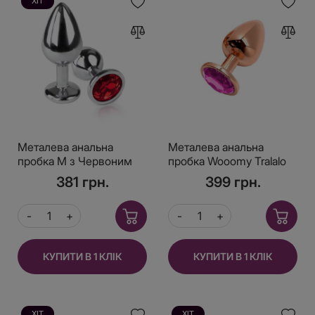
ХІТ
Металева анальна
Металева анальна
пробка М з Червоним
пробка Wooomy Tralalo
кристалом, довжина
Rose Gold Metal Plug
381 грн.
399 грн.
8см, діаметр 3,4см
Magenta S, діаметр 2,8
см, довжина 7 см
КУПИТИ В 1 КЛІК
КУПИТИ В 1 КЛІК
ХІТ
ХІТ