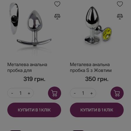
Металева анальна
Металева анальна
пробка для
пробка S з Жовтим
довготривалого носіння
кристалом, довжина
319 грн.
350 грн.
з Чорним кристалом S,
7см, діаметр 2,8см
Діаметр 2,5, Довжина
6,5
КУПИТИ В 1 КЛІК
КУПИТИ В 1 КЛІК