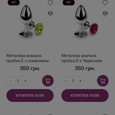
ХІТ
ХІТ
Металева анальна
Металева анальна
пробка S з оливковим
пробка S з Червоним
кристалом, довжина
кристалом, довжина
350 грн.
350 грн.
7см, діаметр 2,8см
7см, діаметр 2,8см
КУПИТИ В 1 КЛІК
КУПИТИ В 1 КЛІК