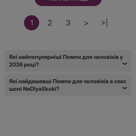
1
2
3
>
>|
Які найпопулярніші Помпи для чоловіків у
2026 році?
❯
Які найдешевші Помпи для чоловіків в секс
шопі NeDlyaSkuki?
❯