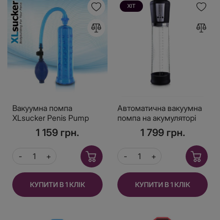
ХІТ
Вакуумна помпа
Автоматична вакуумна
XLsucker Penis Pump
помпа на акумуляторі
Blue для члена
Men Powerup
1 159 грн.
1 799 грн.
довжиною до 18см,
діаметр до 4 см
КУПИТИ В 1 КЛІК
КУПИТИ В 1 КЛІК