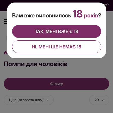
0
0
0
UA
18
Вам вже виповнилось
років
?
ТАК, МЕНІ ВЖЕ Є 18
НІ, МЕНІ ЩЕ НЕМАЄ 18
Секс іграшки
Вакуумні помпи
Помпи для чоловіків
Помпи для чоловіків
Фільтр
Ціна (за зростанням)
20