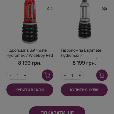
Гідропомпа Bathmate
Гідропомпа Bathmate
Hydromax 7 WideBoy Red
Hydromax 7
(X30) для члена
WideBoyClear (X30) для
8 199 грн.
8 199 грн.
довжиною від 12,5 до 18
члена довжиною від
см, діаметр до 5
12,5 до 18 см, діаметр до
5
КУПИТИ В 1 КЛІК
КУПИТИ В 1 КЛІК
ПОКАЗАТИ ЩЕ