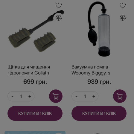
Щітка для чищення
Вакуумна помпа
гідропомпи Goliath
Wooomy Bigggy, з
ручною «грушею»
699 грн.
939 грн.
КУПИТИ В 1 КЛІК
КУПИТИ В 1 КЛІК