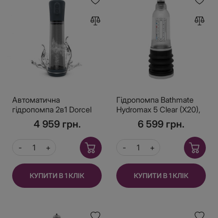
Автоматична
Гідропомпа Bathmate
гідропомпа 2в1 Dorcel
Hydromax 5 Clear (X20),
HYDRO PUMP
для члена довжиною
4 959 грн.
6 599 грн.
від 7,5 до 12,5 см,
діаметр до 4,5 см
КУПИТИ В 1 КЛІК
КУПИТИ В 1 КЛІК