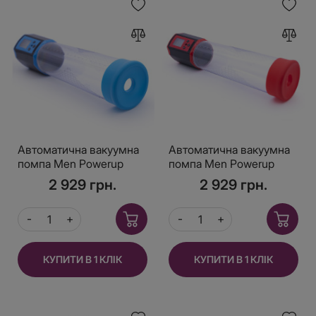
Автоматична вакуумна
Автоматична вакуумна
помпа Men Powerup
помпа Men Powerup
Passion Pump Blue, LED-
Passion Pump Red, LED-
2 929 грн.
2 929 грн.
табло,
табло,
перезаряджувана, 8
перезаряджувана, 8
режимів
режимів
КУПИТИ В 1 КЛІК
КУПИТИ В 1 КЛІК