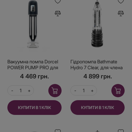
Вакуумна помпа Dorcel
Гідропомпа Bathmate
POWER PUMP PRO для
Hydro 7 Clear, для члена
члена довжиною до 20
довижной от 12,5 до
4 469 грн.
4 899 грн.
см, діаметр до 5 см
18см, діаметр до 5см
КУПИТИ В 1 КЛІК
КУПИТИ В 1 КЛІК