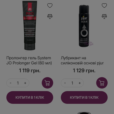
Пролонгер гель System
Лубрикант на
JO Prolonger Gel (60 мл)
силіконовій основі pjur
з олією перцевої м’яти,
MAN Premium
1 119 грн.
1 129 грн.
гвоздикового перцю та
Extremeglide 100 мл
пачулів
КУПИТИ В 1 КЛІК
КУПИТИ В 1 КЛІК