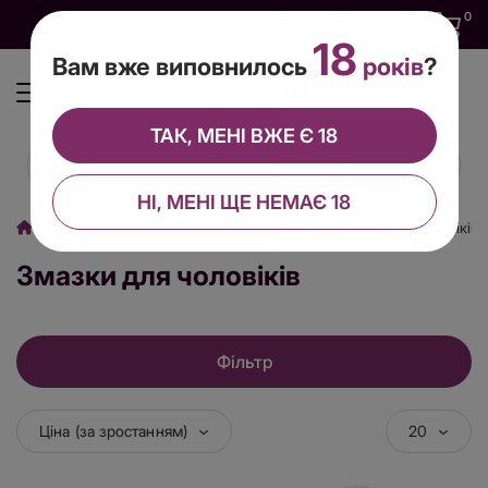
0
0
0
UA
18
Вам вже виповнилось
років
?
ТАК, МЕНІ ВЖЕ Є 18
НІ, МЕНІ ЩЕ НЕМАЄ 18
Змазки, спреї, крема, інтим косметика
Змазки для чоловіків
Змазки для чоловіків
Фільтр
Ціна (за зростанням)
20