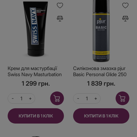
Крем для мастурбації
Силіконова змазка pjur
Swiss Navy Masturbation
Basic Personal Glide 250
Cream 150 мл
мл найкраща ціна/якість,
1 299 грн.
1 839 грн.
відмінно для новачків
КУПИТИ В 1 КЛІК
КУПИТИ В 1 КЛІК