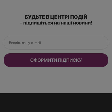
комфортнішим.
Змазка для мастурбації
БУДЬТЕ В ЦЕНТРІ ПОДІЙ
- підпишіться на наші новини!
Змазка для мастурбації - спеціально розроблений
продукт, який зберігає тривале зволоження і ковзання
під час тертя. Крім того, змазки для мастурбації містять
у складі компоненти, що доглядають і живлять шкіру
пеніса.
ОФОРМИТИ ПІДПИСКУ
Великою популярністю користується крем для
мастурбації Swiss Navy Masturbation Cream.
Незважаючи на значний об'єм тюбика в 150 мл, крем
витрачається досить економно. Спочатку текстура
крему в'язка і густа, але в процесі тертя він стає м'яким
і ніжним, буквально обволакує член, додаючи процесу
приємних відчуттів. Абсолютно не липка текстура і
приємний склад (олія солодкого мигдалю, сік листя