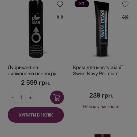
ХІТ
Лубрикант на
Крем для мастурбації
силіконовій основі pjur
Swiss Navy Premium
MAN Premium
Masturbation Cream 10
2 599 грн.
Extremeglide 250 мл
мл
239 грн.
Немає у наявності
КУПИТИ В 1 КЛІК