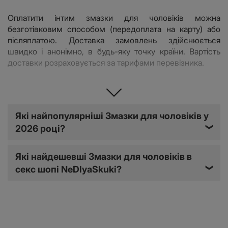
Оплатити інтим змазки для чоловіків можна
безготівковим способом (передоплата на карту) або
післяплатою. Доставка замовлень здійснюється
швидко і анонімно, в будь-яку точку країни. Вартість
доставки розраховується за тарифами перевізника.
Які бувають змазки для чоловіків
Які найпопулярніші Змазки для чоловіків у
Змазки інтимні для чоловіків - це велика категорія
2026 році?
❯
товарів, що включає лубриканти різних видів. Сексшоп
Не Для Скуки зібрав значний каталог, в якому зібрані
Які найдешевші Змазки для чоловіків в
чоловічі лубриканти для вагінального і анального сексу,
секс шопі NeDlyaSkuki?
❯
а також чоловіча інтимна косметика на будь-який смак.
Чоловіча змазка підійде тим, хто хоче спробувати щось
нове і незвичайне, подовжити статевий акт або
посилити ерекцію, або ж просто зробити звичний секс