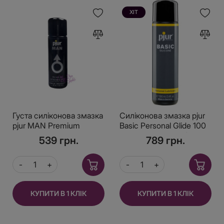
ХІТ
Густа силіконова змазка
Силіконова змазка pjur
pjur MAN Premium
Basic Personal Glide 100
Extremeglide 30 мл з
мл найкраща ціна/якість,
539 грн.
789 грн.
тривалим ефектом,
відмінно для новачків
економна
КУПИТИ В 1 КЛІК
КУПИТИ В 1 КЛІК