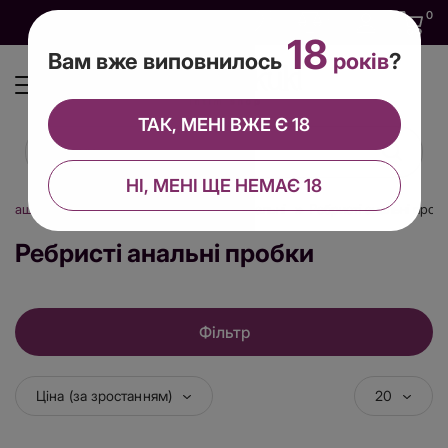
0
0
0
UA
18
Вам вже виповнилось
років
?
ТАК, МЕНІ ВЖЕ Є 18
НІ, МЕНІ ЩЕ НЕМАЄ 18
іграшки
Анальні іграшки
Пробки анальні
Ребристі анальні проб
Ребристі анальні пробки
Фільтр
Ціна (за зростанням)
20