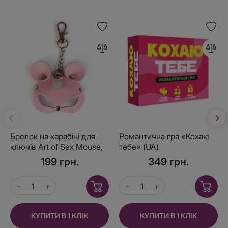
Брелок на карабіні для
Романтична гра «Кохаю
ключів Art of Sex Mouse,
тебе» (UA)
Рожевий
199 грн.
349 грн.
КУПИТИ В 1 КЛІК
КУПИТИ В 1 КЛІК