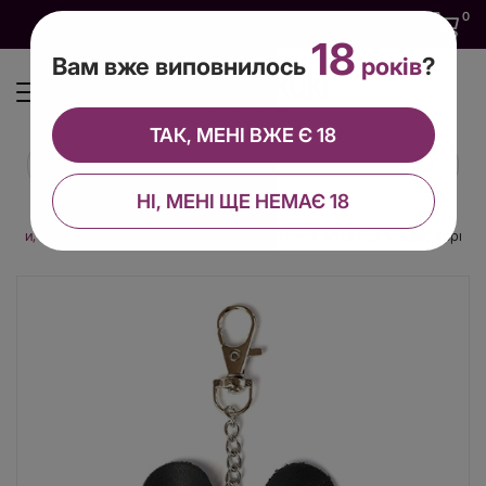
0
0
0
UA
18
Вам вже виповнилось
років
?
ТАК, МЕНІ ВЖЕ Є 18
НІ, МЕНІ ЩЕ НЕМАЄ 18
Ігри, приколи
Брелок на карабіні для ключів Art of Sex Mouse, Чорний