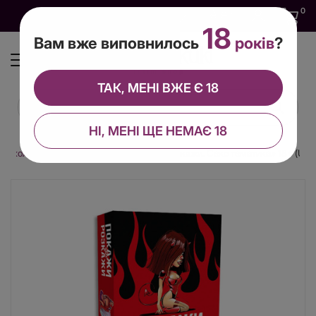
0
0
0
UA
18
Вам вже виповнилось
років
?
ТАК, МЕНІ ВЖЕ Є 18
НІ, МЕНІ ЩЕ НЕМАЄ 18
 приколи
Еротична гра «Покажи або розкажи. Секс тематика» 18+ (UA)