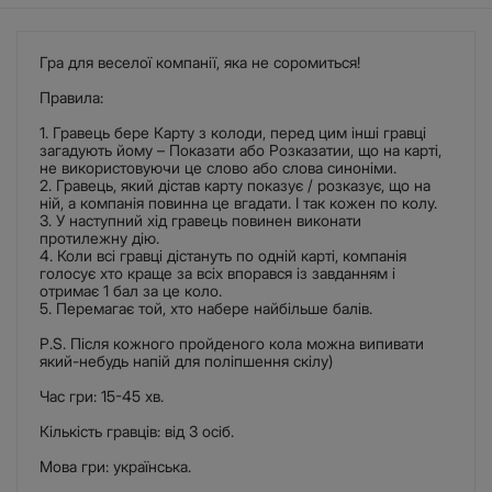
Гра для веселої компанії, яка не соромиться!
Правила:
1. Гравець бере Карту з колоди, перед цим інші гравці
загадують йому – Показати або Розказатии, що на карті,
не використовуючи це слово або слова синоніми.
2. Гравець, який дістав карту показує / розказує, що на
ній, а компанія повинна це вгадати. І так кожен по колу.
3. У наступний хід гравець повинен виконати
протилежну дію.
4. Коли всі гравці дістануть по одній карті, компанія
голосує хто краще за всіх впорався із завданням і
отримає 1 бал за це коло.
5. Перемагає той, хто набере найбільше балів.
P.S. Після кожного пройденого кола можна випивати
який-небудь напій для поліпшення скілу)
Час гри: 15-45 хв.
Кількість гравців: від 3 осіб.
Мова гри: українська.