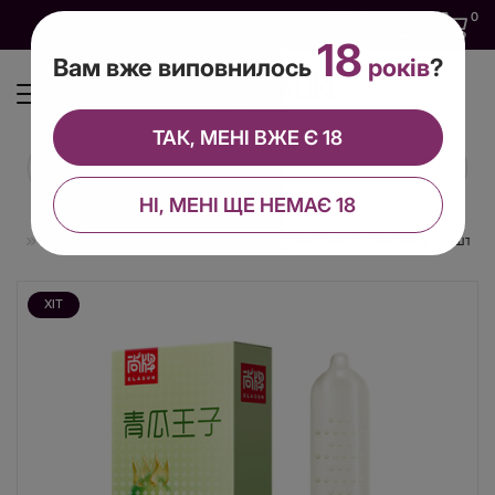
0
0
0
UA
18
Вам вже виповнилось
років
?
ТАК, МЕНІ ВЖЕ Є 18
НІ, МЕНІ ЩЕ НЕМАЄ 18
нкі
Ультратонкі презервативи в крапку для більшої стимуляції 10шт/уп.
ХІТ