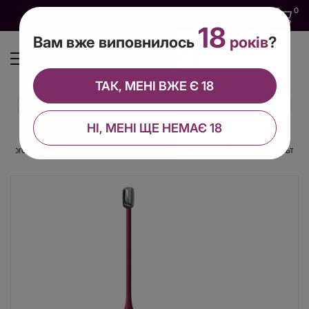
0
0
0
UA
18
Вам вже виповнилось
років
?
ТАК, МЕНІ ВЖЕ Є 18
НІ, МЕНІ ЩЕ НЕМАЄ 18
ки Dorcel LOVE BALLS PLUM, вібрації та рухи внутрішньої кульки, пульт ДК