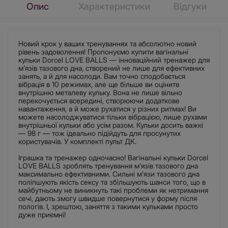
Опис
Характеристики
Відгуки
Новий крок у ваших тренуваннях та абсолютно новий
рівень задоволення! Пропонуємо купити вагінальні
кульки Dorcel LOVE BALLS — інноваційний тренажер для
м’язів тазового дна, створений не лише для ефективних
занять, а й для насолоди. Вам точно сподобається
вібрація в 10 режимах, але ще більше ви оціните
внутрішню металеву кульку. Вона не лише вільно
перекочується всередині, створюючи додаткове
навантаження, а й може рухатися у різних ритмах! Ви
можете насолоджуватися тільки вібрацією, лише рухами
внутрішньої кульки або усім разом. Кульки досить важкі
— 98 г — тож ідеально підійдуть для просунутих
користувачів. У комплекті пульт ДК.
Іграшка та тренажер одночасно! Вагінальні кульки Dorcel
LOVE BALLS зроблять тренування м’язів тазового дна
максимально ефективними. Сильні м’язи тазового дна
поліпшують якість сексу та збільшують шанси того, що в
майбутньому не виникнуть такі проблеми як нетримання
сечі, дають змогу швидше повернутися у форму після
пологів. І, зрештою, заняття з такими кульками просто
дуже приємні!