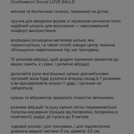
Особливості Dorcel LOVE BALLS:
якісний та безпечний силікон, приємний на дотик;
зручна для введення форма зі звуженим кінчиком плюс
надійний шнурок для вилучення — максимальний
комфорт використання;
всередині розміщена металева кулька, яка
перекочується, і в такий спосіб зміщує центр тяжіння,
збільшуючи навантаження під час тренувань;
10 режимів вібрації, щоб додати приємних моментів до
ваших занять, є і рівні, і ритмічні вібрації;
долучайте рухи внутрішньої кульки для вибухових
оргазмів! вона буде рухатися вперед-назад в 7 режимах,
а ви відчуватимете кожен її удар, і оргазми не
забаряться;
кулька та вібромотор працюють повністю автономно;
режими вібрацій та руху кульки легко перемикаються
пультом керування (працює від батарейки, батарейка в
комплекті), радіус дії пульта до 8 метрів;
чудовий розмір і для тренувань, і для задоволення:
довжина ввідної частини 9 см, діаметр 3,5 см;