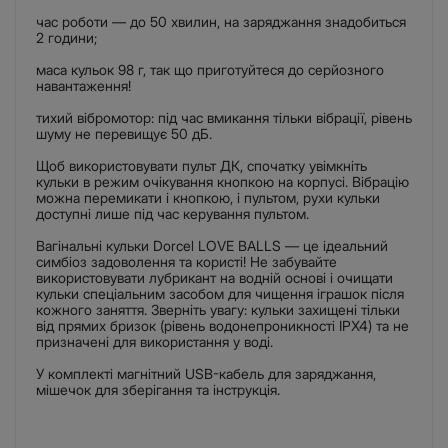
час роботи — до 50 хвилин, на заряджання знадобиться
2 години;
маса кульок 98 г, так що приготуйтеся до серйозного
навантаження!
тихий вібромотор: під час вмикання тільки вібрації, рівень
шуму не перевищує 50 дБ.
Щоб використовувати пульт ДК, спочатку увімкніть
кульки в режим очікування кнопкою на корпусі. Вібрацію
можна перемикати і кнопкою, і пультом, рухи кульки
доступні лише під час керування пультом.
Вагінальні кульки Dorcel LOVE BALLS — це ідеальний
симбіоз задоволення та користі! Не забувайте
використовувати лубрикант на водній основі і очищати
кульки спеціальним засобом для чищення іграшок після
кожного заняття. Зверніть увагу: кульки захищені тільки
від прямих бризок (рівень водонепроникності IPX4) та не
призначені для використання у воді.
У комплекті магнітний USB-кабель для заряджання,
мішечок для зберігання та інструкція.