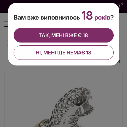
0
0
0
UA
18
Вам вже виповнилось
років
?
ТАК, МЕНІ ВЖЕ Є 18
НІ, МЕНІ ЩЕ НЕМАЄ 18
ояса вірності
Пояс вірності, металевий, Dragon, кільце 50мм та 44мм