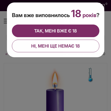
0
0
0
UA
18
Вам вже виповнилось
років
?
ТАК, МЕНІ ВЖЕ Є 18
НІ, МЕНІ ЩЕ НЕМАЄ 18
вічки
Фіолетова воскова свічка Art of Sex низькотемпературна S 10 см