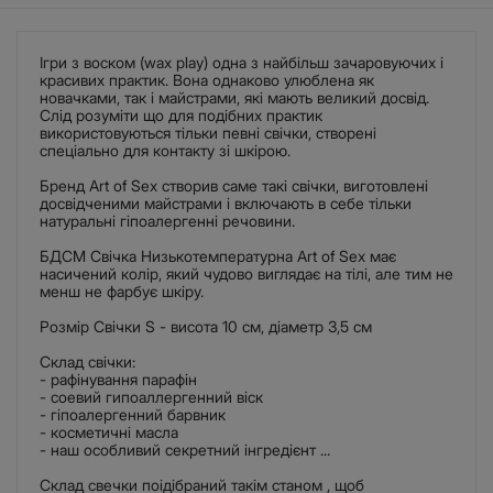
Ігри з воском (wax play) одна з найбільш зачаровуючих і
красивих практик. Вона однаково улюблена як
новачками, так і майстрами, які мають великий досвід.
Слід розуміти що для подібних практик
використовуються тільки певні свічки, створені
спеціально для контакту зі шкірою.
Бренд Art of Sex створив саме такі свічки, виготовлені
досвідченими майстрами і включають в себе тільки
натуральні гіпоалергенні речовини.
БДСМ Свічка Низькотемпературна Art of Sex має
насичений колір, який чудово виглядає на тілі, але тим не
менш не фарбує шкіру.
Розмір Свічки S - висота 10 см, діаметр 3,5 см
Склад свічки:
- рафінування парафін
- соевий гипоаллергенний віск
- гіпоалергенний барвник
- косметичні масла
- наш особливий секретний інгредієнт ...
Склад свечки поідібраний такім станом , щоб