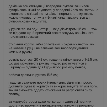
декілька зон стимуляції всередині рукава: ваш член
зустрічають ніжні опуклості, у середині його фантастично
охоплюють спіралі, потім щільні перлини стимулюють
кожну чутливу точку, а у фіналі канал звужується для
супер’яскравих відчуттів;
у рукаві тільки один отвір — вхід діаметром 1,5 см — тож
ви відчуєте ще й приємний ефект вакууму за щільного
прилягання рукава;
стильний корпус, ніби сплетений з окремих частин: він
не ковзає в руці і не заважає вам насолоджуватися
кожним рухом;
розмір корпусу: 20×8 см, товщина стінок всього 1–2,5 см,
що дає можливість рукаву чудово розтягуватися в
ширину — підійде для будь-якого розміру пеніса;
робоча довжина рукава 15,5 см;
якщо ви захочете нових інтенсивних відчуттів, просто
дістаньте рукав із корпусу та використовуйте тільки його:
так ви зможете додати стискання та регулювати силу
впливу;
за мастурбатором дуже легко доглядати: усі частини
достатньо промити з нейтральним милом та ретельно