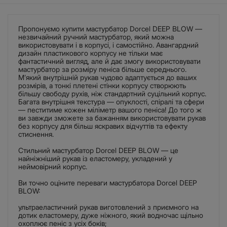
Пропонуємо купити мастурбатор Dorcel DEEP BLOW —
незвичайний ручний мастурбатор, який можна
використовувати і в корпусі, і самостійно. Авангардний
дизайн пластикового корпусу не тільки має
фантастичний вигляд, але й дає змогу використовувати
мастурбатор за розміру пеніса більше середнього.
М’який внутрішній рукав чудово адаптується до ваших
розмірів, а тонкі плетені стінки корпусу створюють
більшу свободу рухів, ніж стандартний суцільний корпус.
Багата внутрішня текстура — опуклості, спіралі та сфери
— пеститиме кожен міліметр вашого пеніса! До того ж
ви завжди зможете за бажанням використовувати рукав
без корпусу для більш яскравих відчуттів та ефекту
стиснення.
Стильний мастурбатор Dorcel DEEP BLOW — це
найніжніший рукав із еластомеру, укладений у
неймовірний корпус.
Ви точно оціните переваги мастурбатора Dorcel DEEP
BLOW:
ультраеластичний рукав виготовлений з приємного на
дотик еластомеру, дуже ніжного, який водночас щільно
охоплює пеніс з усіх боків;