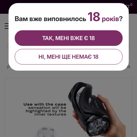
0
0
0
UA
18
Вам вже виповнилось
років
?
ТАК, МЕНІ ВЖЕ Є 18
НІ, МЕНІ ЩЕ НЕМАЄ 18
рації
Мастурбатор Dorcel DEEP BLOW BLACK, подвійне використання