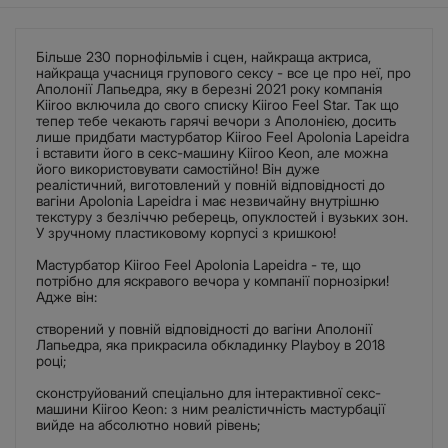
Більше 230 порнофільмів і сцен, найкраща актриса,
найкраща учасниця групового сексу - все це про неї, про
Аполонії Лапьедра, яку в березні 2021 року компанія
Kiiroo включила до свого списку Kiiroo Feel Star. Так що
тепер тебе чекають гарячі вечори з Аполонією, досить
лише придбати мастурбатор Kiiroo Feel Apolonia Lapeidra
і вставити його в секс-машину Kiiroo Keon, але можна
його використовувати самостійно! Він дуже
реалістичний, виготовлений у повній відповідності до
вагіни Apolonia Lapeidra і має незвичайну внутрішню
текстуру з безліччю реберець, опуклостей і вузьких зон.
У зручному пластиковому корпусі з кришкою!
Мастурбатор Kiiroo Feel Apolonia Lapeidra - те, що
потрібно для яскравого вечора у компанії порнозірки!
Адже він:
створений у повній відповідності до вагіни Аполонії
Лапьедра, яка прикрасила обкладинку Playboy в 2018
році;
сконструйований спеціально для інтерактивної секс-
машини Kiiroo Keon: з ним реалістичність мастурбації
вийде на абсолютно новий рівень;