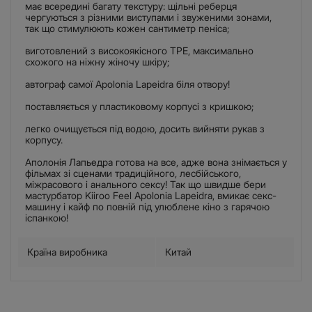
має всередині багату текстуру: щільні реберця
чергуються з різними виступами і звуженими зонами,
так що стимулюють кожен сантиметр пеніса;
виготовлений з високоякісного TPE, максимально
схожого на ніжну жіночу шкіру;
автограф самої Apolonia Lapeidra біля отвору!
поставляється у пластиковому корпусі з кришкою;
легко очищується під водою, досить вийняти рукав з
корпусу.
Аполонія Лапьедра готова на все, адже вона знімається у
фільмах зі сценами традиційного, лесбійського,
міжрасового і анального сексу! Так що швидше бери
мастурбатор Kiiroo Feel Apolonia Lapeidra, вмикає секс-
машину і кайф по повній під улюблене кіно з гарячою
іспанкою!
Країна виробника
Китай