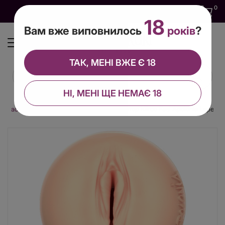
0
0
0
UA
18
Вам вже виповнилось
років
?
ТАК, МЕНІ ВЖЕ Є 18
НІ, МЕНІ ЩЕ НЕМАЄ 18
Мастурбатори без вібрації
Мастурбатор Kiiroo Feel Apolonia Lapeidra