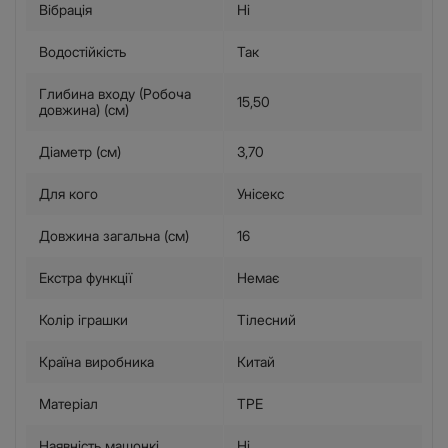
Вібрація
Ні
Водостійкість
Так
Глибина входу (Робоча
15,50
довжина) (см)
Діаметр (см)
3,70
Для кого
Унісекс
Довжина загальна (см)
16
Екстра функції
Немає
Колір іграшки
Тілесний
Країна виробника
Китай
Матеріал
TPE
Наявність машонкі
Ні