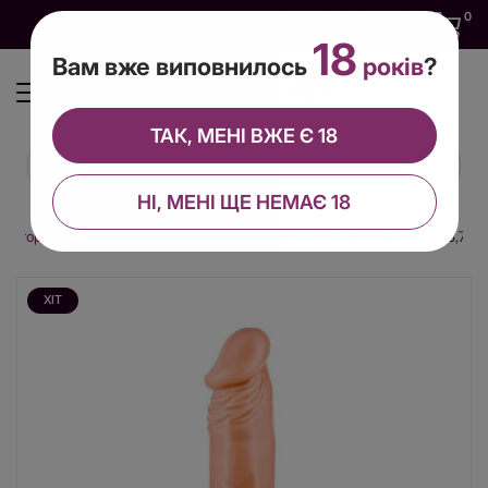
0
0
0
UA
18
Вам вже виповнилось
років
?
ТАК, МЕНІ ВЖЕ Є 18
НІ, МЕНІ ЩЕ НЕМАЄ 18
мітатори
Фалоімітатор Real Body — Real Zack Flesh, TPE, діаметр 3,7 см
ХІТ