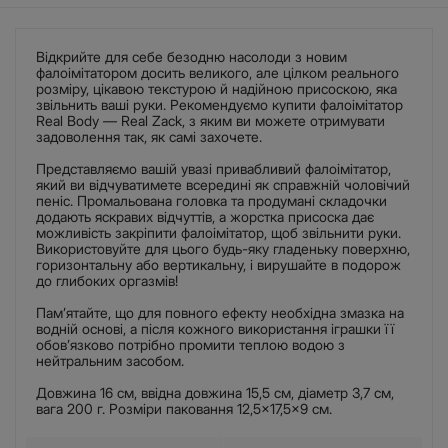
Відкрийте для себе безодню насолоди з новим
фалоімітатором досить великого, але цілком реального
розміру, цікавою текстурою й надійною присоскою, яка
звільнить ваші руки. Рекомендуємо купити фалоімітатор
Real Body — Real Zack, з яким ви можете отримувати
задоволення так, як самі захочете.
Представляємо вашій увазі привабливий фалоімітатор,
який ви відчуватимете всередині як справжній чоловічий
пеніс. Промальована головка та продумані складочки
додають яскравих відчуттів, а жорстка присоска дає
можливість закріпити фалоімітатор, щоб звільнити руки.
Використовуйте для цього будь-яку гладеньку поверхню,
горизонтальну або вертикальну, і вирушайте в подорож
до глибоких оргазмів!
Пам’ятайте, що для повного ефекту необхідна змазка на
водній основі, а після кожного використання іграшки її
обов’язково потрібно промити теплою водою з
нейтральним засобом.
Довжина 16 см, ввідна довжина 15,5 см, діаметр 3,7 см,
вага 200 г. Розміри паковання 12,5×17,5×9 см.