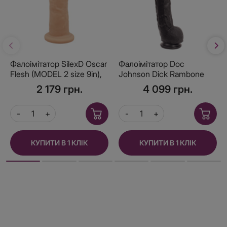
Фалоімітатор SilexD Oscar
Фалоімітатор Doc
Flesh (MODEL 2 size 9in),
Johnson Dick Rambone
двошаровий, силікон +
Cock Black, діаметр 6 см,
2 179 грн.
4 099 грн.
Silexpan, діаметр 5,4см
довжина 42 см, ПВХ
КУПИТИ В 1 КЛІК
КУПИТИ В 1 КЛІК