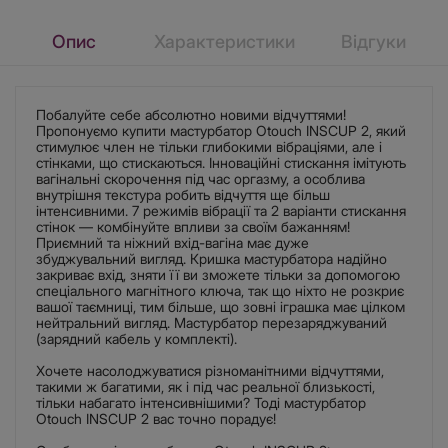
Опис
Характеристики
Відгуки
Побалуйте себе абсолютно новими відчуттями!
Пропонуємо купити мастурбатор Otouch INSCUP 2, який
стимулює член не тільки глибокими вібраціями, але і
стінками, що стискаються. Інноваційні стискання імітують
вагінальні скорочення під час оргазму, а особлива
внутрішня текстура робить відчуття ще більш
інтенсивними. 7 режимів вібрації та 2 варіанти стискання
стінок — комбінуйте впливи за своїм бажанням!
Приємний та ніжний вхід-вагіна має дуже
збуджувальний вигляд. Кришка мастурбатора надійно
закриває вхід, зняти її ви зможете тільки за допомогою
спеціального магнітного ключа, так що ніхто не розкриє
вашої таємниці, тим більше, що зовні іграшка має цілком
нейтральний вигляд. Мастурбатор перезаряджуваний
(зарядний кабель у комплекті).
Хочете насолоджуватися різноманітними відчуттями,
такими ж багатими, як і під час реальної близькості,
тільки набагато інтенсивнішими? Тоді мастурбатор
Otouch INSCUP 2 вас точно порадує!