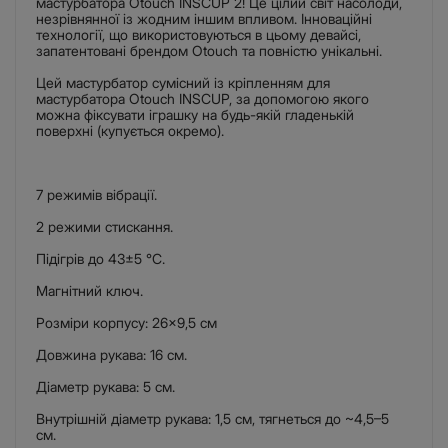
мастурбатора Otouch INSCUP 2! Це цілий світ насолоди,
незрівнянної із жодним іншим впливом. Інноваційні
технології, що використовуються в цьому девайсі,
запатентовані брендом Otouch та повністю унікальні.
Цей мастурбатор сумісний із кріпленням для
мастурбатора Otouch INSCUP, за допомогою якого
можна фіксувати іграшку на будь-якій гладенькій
поверхні (купується окремо).
7 режимів вібрації.
2 режими стискання.
Підігрів до 43±5 °C.
Магнітний ключ.
Розміри корпусу: 26×9,5 см
Довжина рукава: 16 см.
Діаметр рукава: 5 см.
Внутрішній діаметр рукава: 1,5 см, тягнеться до ~4,5–5
см.