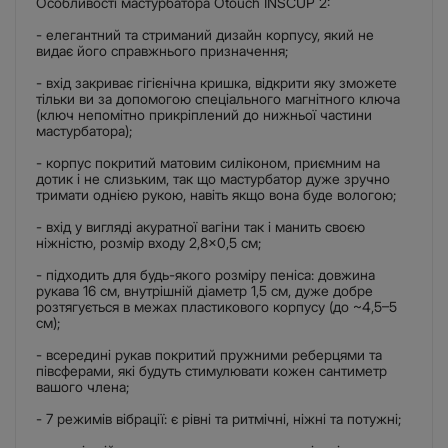
Особливості мастурбатора Otouch INSCUP 2:
- елегантний та стриманий дизайн корпусу, який не
видає його справжнього призначення;
- вхід закриває гігієнічна кришка, відкрити яку зможете
тільки ви за допомогою спеціального магнітного ключа
(ключ непомітно прикріплений до нижньої частини
мастурбатора);
- корпус покритий матовим силіконом, приємним на
дотик і не слизьким, так що мастурбатор дуже зручно
тримати однією рукою, навіть якщо вона буде вологою;
- вхід у вигляді акуратної вагіни так і манить своєю
ніжністю, розмір входу 2,8×0,5 см;
- підходить для будь-якого розміру пеніса: довжина
рукава 16 см, внутрішній діаметр 1,5 см, дуже добре
розтягується в межах пластикового корпусу (до ~4,5–5
см);
- всередині рукав покритий пружними реберцями та
півсферами, які будуть стимулювати кожен сантиметр
вашого члена;
- 7 режимів вібрації: є рівні та ритмічні, ніжні та потужні;