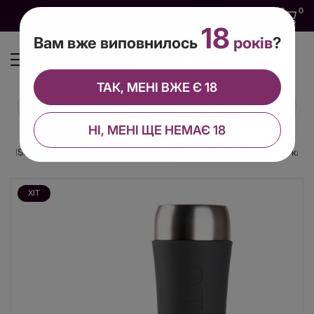
0
0
0
UA
18
Вам вже виповнилось
років
?
ТАК, МЕНІ ВЖЕ Є 18
НІ, МЕНІ ЩЕ НЕМАЄ 18
 INSCUP 2, 7 режимів вібрації, ефект стискання, підігрів, магнітний ключ
ХІТ