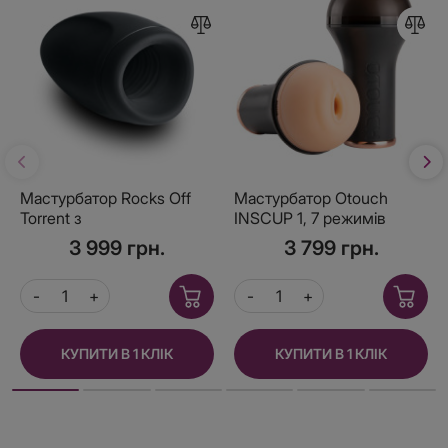
Мастурбатор Rocks Off
Мастурбатор Otouch
Torrent з
INSCUP 1, 7 режимів
аероподушечками та
вібрації, підігрів, вхід-
3 999 грн.
3 799 грн.
вібрацією
вагіна, внутрішній 4D-
канал
КУПИТИ В 1 КЛІК
КУПИТИ В 1 КЛІК