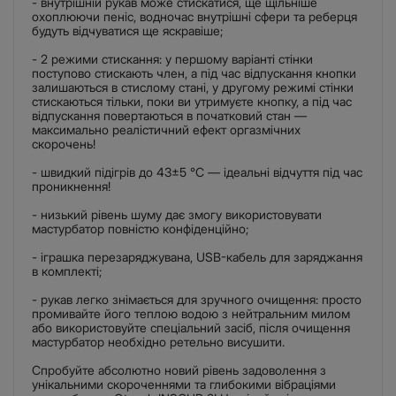
- внутрішній рукав може стискатися, ще щільніше
охоплюючи пеніс, водночас внутрішні сфери та реберця
будуть відчуватися ще яскравіше;
- 2 режими стискання: у першому варіанті стінки
поступово стискають член, а під час відпускання кнопки
залишаються в стислому стані, у другому режимі стінки
стискаються тільки, поки ви утримуєте кнопку, а під час
відпускання повертаються в початковий стан —
максимально реалістичний ефект оргазмічних
скорочень!
- швидкий підігрів до 43±5 °C — ідеальні відчуття під час
проникнення!
- низький рівень шуму дає змогу використовувати
мастурбатор повністю конфіденційно;
- іграшка перезаряджувана, USB-кабель для заряджання
в комплекті;
- рукав легко знімається для зручного очищення: просто
промивайте його теплою водою з нейтральним милом
або використовуйте спеціальний засіб, після очищення
мастурбатор необхідно ретельно висушити.
Спробуйте абсолютно новий рівень задоволення з
унікальними скороченнями та глибокими вібраціями