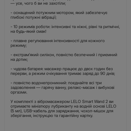
— усе, чого б ви не захотіли;
- оснащений потужним мотором, який забезпечує
глибокі потужні вібрації;
- 10 режимів роботи: інтенсивні та ніжні, рівні та ритмічні,
на будь-який смак!
- плавне регулювання інтенсивності для кожного
режиму;
- екстрам’який силікон, повністю безпечний і приємний
на дотик;
- чудова батарея: масажер працює до двох годин без
перерви, а режим очікування тримає заряд до 90 днів;
- повністю водонепроникний: поєднайте всі три
задоволення — гарячу ванну, релакс-масаж і вибухові
оргазми.
У комплекті з вібромасажером LELO Smart Wand 2 ви
отримаєте мініатюру лубриканту на водній основі LELO
(5 мл), USB-кабель для заряджання, чохол-мішок для
зберігання, інструкцію та гарантійну картку.