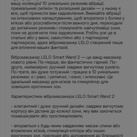
вашу колекцію! 10 унікальних режимів вібрації,
преміальний силікон та розкішний дизайн — у ньому є
все, щоб принести вам задоволення. Вмикайте вібрації
на інтенсивних налаштуваннях, щоб впоратися з болем у
м’язах або розслабитися після важкого дня, переходьте
до ритмічних режимів і стимулюйте найчутливіші зони,
поки не досягнете піка задоволення. Робіть усе це в
спальні або у ванні, самостійно або з партнером/
партнеркою, адже вібромасажер LELO створений лише
для втілення ваших фантазій.
Вібромасажер LELO Smart Wand 2 — це ванд-масажер
нового рівня. По-перше, він фантастично гарний. По-
друге, неймовірно зручний завдяки вигнутому руків’ю.
По-третє, він дуже потужний і працює в 10 унікальних
режимах: є і рівні, і ритмічні, і ніжні, і інтенсивні. Це
ідеальний масажер для м’язів та стимулятор для
зовнішніх ерогенних зон.
Характеристики вібромасажера LELO Smart Wand 2:
- елегантний і дуже зручний дизайн: завдяки вигнутому
корпусу він дістане до кожної зони, яку вам захочеться
помасажувати або простимулювати;
- впорається з будь-яким завданням: масаж спини або
втомлених м’язів, стимуляція клітора або інших
ерогенних зон, прелюдія або доповнення до близькості