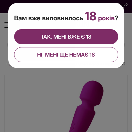
0
0
0
UA
18
Вам вже виповнилось
років
?
ТАК, МЕНІ ВЖЕ Є 18
НІ, МЕНІ ЩЕ НЕМАЄ 18
Вібромасажери
Вібромасажер LELO Smart Wand 2 Large Deep Rose