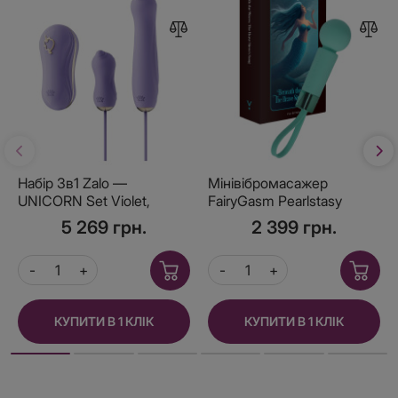
Набір 3в1 Zalo —
Мінівібромасажер
UNICORN Set Violet,
FairyGasm Pearlstasy
віброяйце, пульсатор,
green
5 269 грн.
2 399 грн.
вакуумний стимулятор
КУПИТИ В 1 КЛІК
КУПИТИ В 1 КЛІК