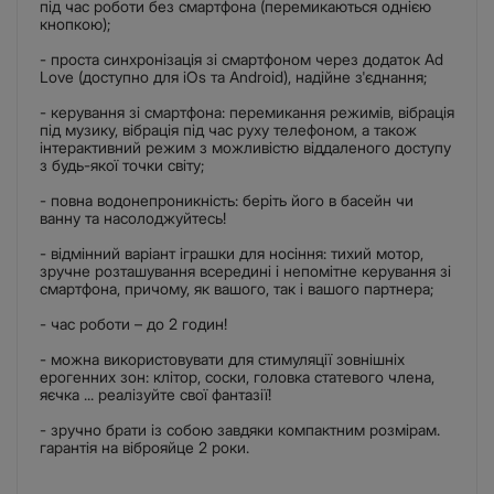
під час роботи без смартфона (перемикаються однією
кнопкою);
- проста синхронізація зі смартфоном через додаток Ad
Love (доступно для iOs та Android), надійне з'єднання;
- керування зі смартфона: перемикання режимів, вібрація
під музику, вібрація під час руху телефоном, а також
інтерактивний режим з можливістю віддаленого доступу
з будь-якої точки світу;
- повна водонепроникність: беріть його в басейн чи
ванну та насолоджуйтесь!
- відмінний варіант іграшки для носіння: тихий мотор,
зручне розташування всередині і непомітне керування зі
смартфона, причому, як вашого, так і вашого партнера;
- час роботи – до 2 годин!
- можна використовувати для стимуляції зовнішніх
ерогенних зон: клітор, соски, головка статевого члена,
яєчка ... реалізуйте свої фантазії!
- зручно брати із собою завдяки компактним розмірам.
гарантія на віброяйце 2 роки.