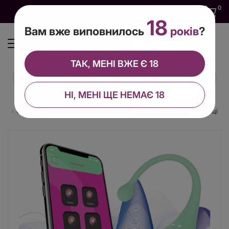
0
0
0
UA
18
Вам вже виповнилось
років
?
ТАК, МЕНІ ВЖЕ Є 18
НІ, МЕНІ ЩЕ НЕМАЄ 18
ця
Смарт-віброяйце Adrien Lastic Palpitation Mint з глибокою вібрацією