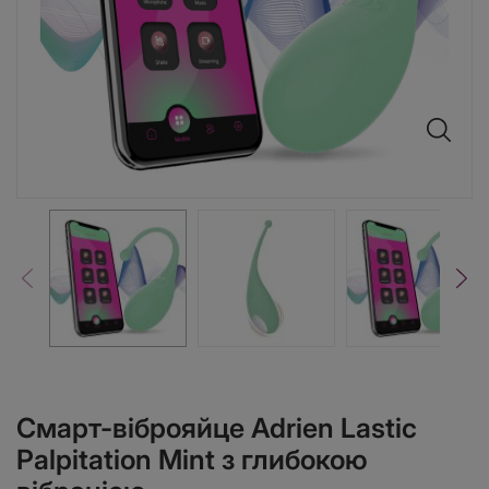
Смарт-віброяйце Adrien Lastic
Palpitation Mint з глибокою