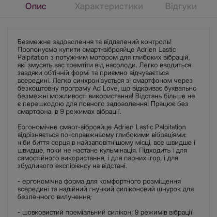
Опис
Характеристики
Відгуки
Безмежне задоволення та віддалений контроль!
Пропонуємо купити смарт-віброяйце Adrien Lastic
Palpitation з потужним мотором для глибоких вібрацій,
які змусять вас тремтіти від насолоди. Легко вводиться
завдяки обтічній формі та приємно відчувається
всередині. Легко синхронізується зі смартфоном через
безкоштовну програму Ad Love, що відкриває буквально
безмежні можливості використання! Відстань більше не
є перешкодою для повного задоволення! Працює без
смартфона, в 9 режимах вібрації.
Ергономічне смарт-віброяйце Adrien Lastic Palpitation
відрізняється по-справжньому глибокими вібраціями:
ніби биття серця в найзаповітнішому місці, все швидше і
швидше, поки не настане кульмінація. Підходить і для
самостійного використання, і для парних ігор, і для
збудливого експірієнсу на відстані.
- ергономічна форма для комфортного розміщення
всередині та надійний гнучкий силіконовий шнурок для
безпечного вилучення;
- шовковистий преміальний силікон; 9 режимів вібрації