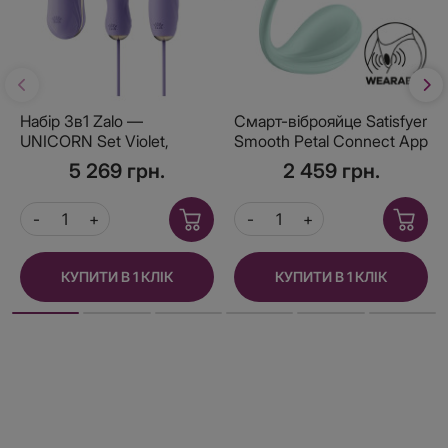
Набір 3в1 Zalo —
Смарт-віброяйце Satisfyer
UNICORN Set Violet,
Smooth Petal Connect App
віброяйце, пульсатор,
Light Blue
5 269 грн.
2 459 грн.
вакуумний стимулятор
КУПИТИ В 1 КЛІК
КУПИТИ В 1 КЛІК