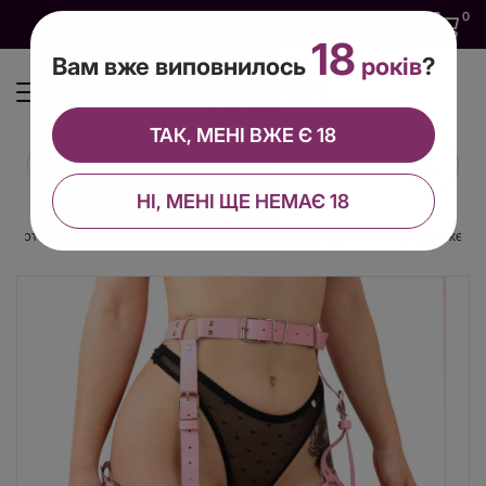
0
0
0
UA
18
Вам вже виповнилось
років
?
ТАК, МЕНІ ВЖЕ Є 18
НІ, МЕНІ ЩЕ НЕМАЄ 18
Гартери Art of Sex Claire, натуральна шкіра, розмір XS-M, колір рожевий