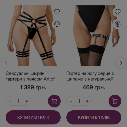
Сексуальні шкіряні
Гартер на ногу серце з
гартери з поясом Art of
шипами з натуральної
Sex - Vivien, розмір XS-M,
шкіри Art of Sex Amber (1
1 389 грн.
469 грн.
колір чорний
шт.)
КУПИТИ В 1 КЛІК
КУПИТИ В 1 КЛІК