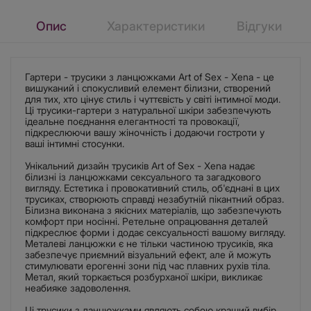
Опис
Характеристики
Відгуки
Гартери - трусики з ланцюжками Art of Sex - Xena - це
вишуканий і спокусливий елемент білизни, створений
для тих, хто цінує стиль і чуттєвість у світі інтимної моди.
Ці трусики-гартери з натуральної шкіри забезпечують
ідеальне поєднання елегантності та провокації,
підкреслюючи вашу жіночність і додаючи гостроти у
ваші інтимні стосунки.
Унікальний дизайн трусиків Art of Sex - Xena надає
білизні із ланцюжками сексуального та загадкового
вигляду. Естетика і провокативний стиль, об'єднані в цих
трусиках, створюють справді незабутній пікантний образ.
Білизна виконана з якісних матеріалів, що забезпечують
комфорт при носінні. Ретельне опрацювання деталей
підкреслює форми і додає сексуальності вашому вигляду.
Металеві ланцюжки є не тільки частиною трусиків, яка
забезпечує приємний візуальний ефект, але й можуть
стимулювати ерогенні зони під час плавних рухів тіла.
Метал, який торкається розбурханої шкіри, викликає
неабияке задоволення.
Ці трусики з ланцюжками являють собою кращий вибір