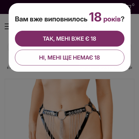
0
0
0
UA
18
Вам вже виповнилось
років
?
ТАК, МЕНІ ВЖЕ Є 18
НІ, МЕНІ ЩЕ НЕМАЄ 18
льні гартери-трусики Art of Sex - Xena з ланцюгами, L-2XL, колір чорний