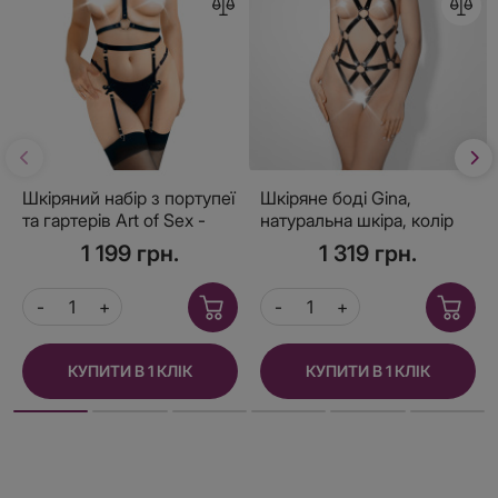
Шкіряний набір з портупеї
Шкіряне боді Gina,
та гартерів Art of Sex -
натуральна шкіра, колір
Venecia, розмір XS-2XL,
чорний, розмір L-2XL
1 199 грн.
1 319 грн.
колір Чорний
КУПИТИ В 1 КЛІК
КУПИТИ В 1 КЛІК