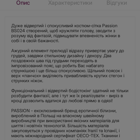
Опис
Характеристики
Відгуки
Дуже відвертий і спокусливий костюм-сітка Passion
BS024 створений, щоб кружляти голову, зводити з
розуму від фантазій, підвищувати впевненість жінки в
собі і в своїй бажаності.
Ажурний елемент прелюдії відразу привертає увагу до
грудей, завдяки стильному дизайну і декору. Два
поздовжніх шва під грудьми переходять в
імпровізований пояс, що робить Вас набагато
стрункішою і ще більш спокусливою. Щільний поясок і
верх «панчох» виділяють привабливість крутих стегон і
струнких ніжок.
Функціональний і відвертий бодістокінг здатний не тільки
розбудити фантазії, але і тут же їх реалізувати - виріз в
кроці дозволить вдатися до любові прямо в одязі!
PASSION - ексклюзивний бренд еротичної білизни,
вироблений в Польщі на власному швейному
виробництві при використанні якісних матеріалів для
шиття і новітніх технологій. Більшість матеріалів
закуповується у провідних компаніях Італії та Іспанії, і
мають міжнародний сертифікат OECO-TEX. Тканини і