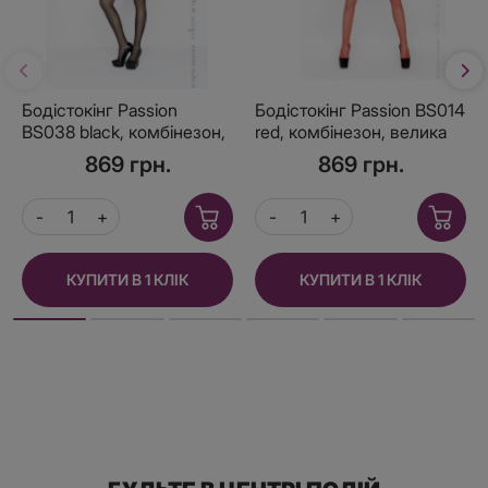
Бодістокінг Passion
Бодістокінг Passion BS014
BS038 black, комбінезон,
red, комбінезон, велика
імітація панчох і пояса
сітка
869 грн.
869 грн.
КУПИТИ В 1 КЛІК
КУПИТИ В 1 КЛІК