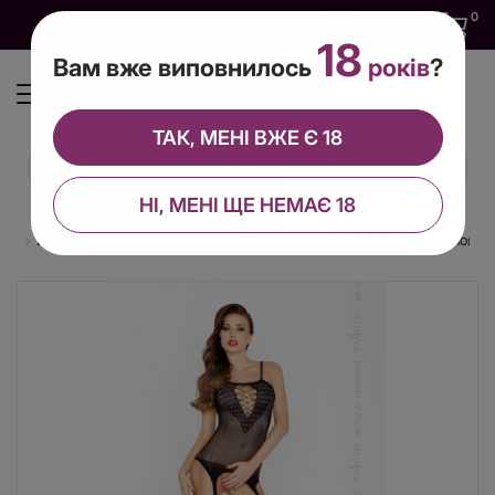
0
0
0
UA
18
Вам вже виповнилось
років
?
ТАК, МЕНІ ВЖЕ Є 18
НІ, МЕНІ ЩЕ НЕМАЄ 18
ги
Бодістокінг Passion BS024 black, комбінезон, імітація панчох і пояса