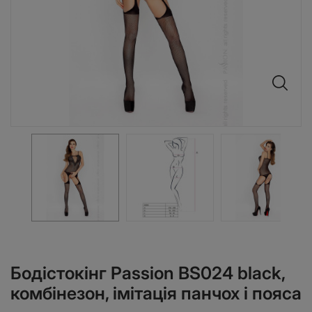
Бодістокінг Passion BS024 black,
комбінезон, імітація панчох і пояса