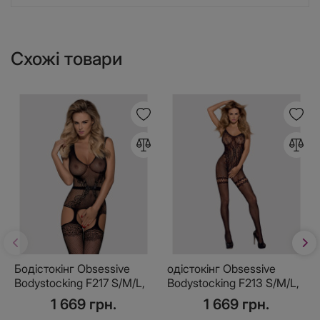
Схожі товари
Бодістокінг Obsessive
одістокінг Obsessive
Bodystocking F217 S/M/L,
Bodystocking F213 S/M/L,
елегантний силуетний
імітація мереживного
1 669 грн.
1 669 грн.
малюнок, імітація панчіх
боді та резинки для