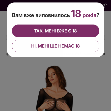
0
0
0
UA
18
Вам вже виповнилось
років
?
ТАК, МЕНІ ВЖЕ Є 18
НІ, МЕНІ ЩЕ НЕМАЄ 18
імітацією підв’язок Obsessive Bodystocking G329 S/M/L, black, з доступом