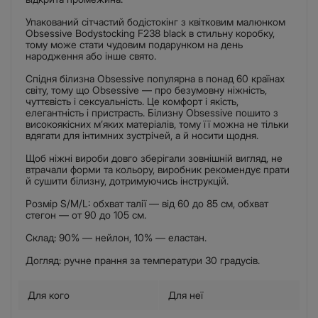
Упакований сітчастий бодістокінг з квітковим малюнком
Obsessive Bodystocking F238 black в стильну коробку,
тому може стати чудовим подарунком на день
народження або інше свято.
Спідня білизна Obsessive популярна в понад 60 країнах
світу, тому що Obsessive — про безумовну ніжність,
чуттєвість і сексуальність. Це комфорт і якість,
елегантність і пристрасть. Білизну Obsessive пошито з
високоякісних м’яких матеріалів, тому її можна не тільки
вдягати для інтимних зустрічей, а й носити щодня.
Щоб ніжні вироби довго зберігали зовнішній вигляд, не
втрачали форми та кольору, виробник рекомендує прати
й сушити білизну, дотримуючись інструкцій.
Розмір S/M/L: обхват талії — від 60 до 85 см, обхват
стегон — от 90 до 105 см.
Склад: 90% — нейлон, 10% — еластан.
Догляд: ручне прання за температури 30 градусів.
Для кого
Для неї