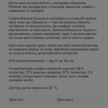
Еротичний костюм пілота з окулярами Obsessive
Pilotman set складається з боксерів, манжетів, коміра з
краваткою та окулярів.
Спідня білизна Obsessive популярна в понад 60 країнах
світу, тому що Obsessive — про безумовну ніжність,
чуттєвість та сексуальність. Це комфорт та якість,
елегантність та пристрасть. Білизна Obsessive пошита з
високоякісних, м’яких матеріалів, тому її можна одягати
не тільки для інтимних зустрічей, але й носити щодня.
Щоб ніжні вироби довго зберігали свій зовнішній вигляд,
не втрачали форму та колір, виробник рекомендує прати
та сушити білизну дотримуючись інструкцій.
S/M: резинка боксерів — від 70 до 90 см.
Склад боксерів, коміра, манжетів сорочки: 88 %
поліестер, 12 % еластан, краватка: 97 % поліестер, 3 %
еластан, сонцезахисні окуляри, лінзи: скло, оправа
окулярів: метал.
Догляд: ручне прання за 30 °C.
Для кого
Для нього