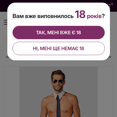
0
0
0
UA
18
Вам вже виповнилось
років
?
ТАК, МЕНІ ВЖЕ Є 18
НІ, МЕНІ ЩЕ НЕМАЄ 18
sessive Pilotman set S/M, боксери, манжети, комір з краваткою, окуляри