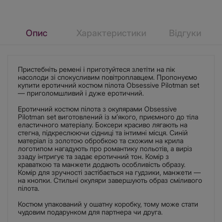
Опис
Характеристики
Відгуки
Пристебніть ремені і приготуйтеся злетіти на пік
насолоди зі спокусливим повітроплавцем. Пропонуємо
купити еротичний костюм пілота Obsessive Pilotman set
— приголомшливий і дуже еротичний.
Еротичний костюм пілота з окулярами Obsessive
Pilotman set виготовлений із м’якого, приємного до тіла
еластичного матеріалу. Боксери красиво лягають на
стегна, підкреслюючи сідниці та інтимні місця. Синій
матеріал із золотою обробкою та схожим на крила
логотипом нагадують про романтику польотів, а виріз
ззаду інтригує та задає еротичний тон. Комір з
краваткою та манжети додають особливість образу.
Комір для зручності застібається на гудзики, манжети —
на кнопки. Стильні окуляри завершують образ сміливого
пілота.
Костюм упакований у ошатну коробку, тому може стати
чудовим подарунком для партнера чи друга.