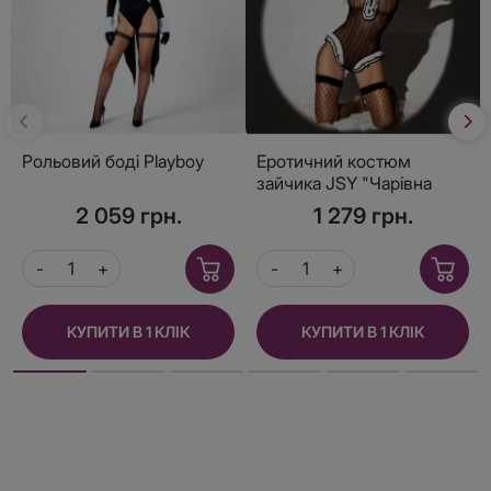
Рольовий боді Playboy
Еротичний костюм
зайчика JSY "Чарівна
Сільві" One Size, боді,
2 059 грн.
1 279 грн.
панчохи, вушка,
рукавички
КУПИТИ В 1 КЛІК
КУПИТИ В 1 КЛІК