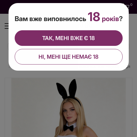
0
0
0
UA
18
Вам вже виповнилось
років
?
ТАК, МЕНІ ВЖЕ Є 18
НІ, МЕНІ ЩЕ НЕМАЄ 18
юми
Костюми Playboy
Еротичний рольової костюм Playboy шортики