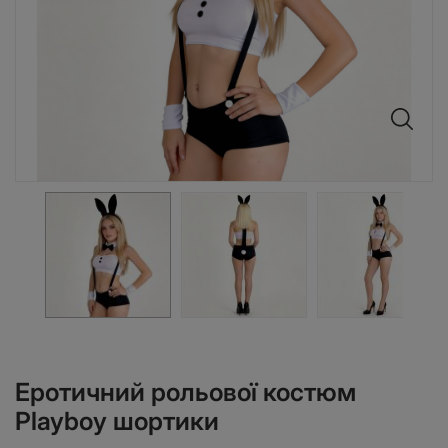
Еротичний рольової костюм
Playboy шортики