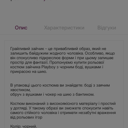
Опис
Характеристики
Відгуки
Грайливий зайчик - це привабливий образ, який не
залишить байдужим жодного чоловіка. Особливо, якщо
він спокусливо підкреслює форми і при цьому залишає
простір для фантазії. Пропонуємо купити рольової
костюм зайчика Playboy з чорним боді, вушками і
прикрасою на шию.
В упаковці цього костюма ви знайдете: боді з заячим
хвостиком,
обруч з вушками і чокер на шию з бантиком.
Костюм виконаний з високоякісного матеріалу і простий
у догляді. У такому образі ви зможете спокусити навіть
самого стійкого чоловіка і отримати незабутні враження
від рольових ігор
Колір: чорний.