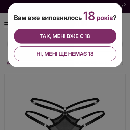
0
0
0
UA
18
Вам вже виповнилось
років
?
ТАК, МЕНІ ВЖЕ Є 18
НІ, МЕНІ ЩЕ НЕМАЄ 18
Трусики
Сексуальні прозорі трусики Едіта, колір чорний, розмір L-2XL