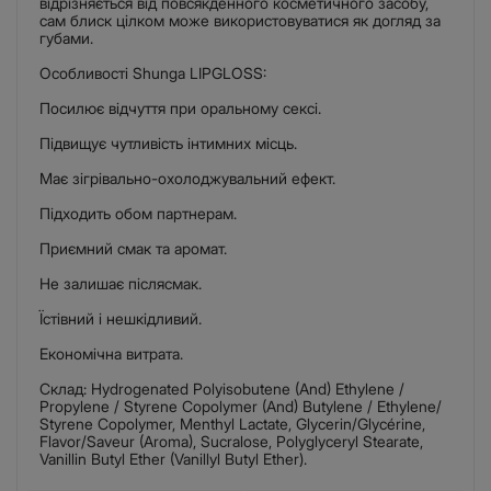
відрізняється від повсякденного косметичного засобу,
сам блиск цілком може використовуватися як догляд за
губами.
Особливості Shunga LIPGLOSS:
Посилює відчуття при оральному сексі.
Підвищує чутливість інтимних місць.
Має зігрівально-охолоджувальний ефект.
Підходить обом партнерам.
Приємний смак та аромат.
Не залишає післясмак.
Їстівний і нешкідливий.
Економічна витрата.
Склад: Hydrogenated Polyisobutene (And) Ethylene /
Propylene / Styrene Copolymer (And) Butylene / Ethylene/
Styrene Copolymer, Menthyl Lactate, Glycerin/Glycérine,
Flavor/Saveur (Aroma), Sucralose, Polyglyceryl Stearate,
Vanillin Butyl Ether (Vanillyl Butyl Ether).