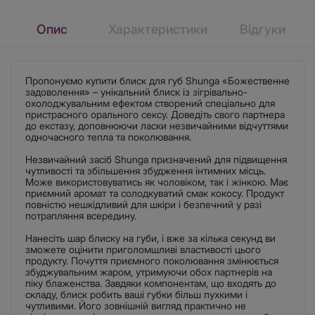
Опис
Характеристики
Відгуки
Пропонуємо купити блиск для губ Shunga «Божественне
задоволення» – унікальний блиск із зігрівально-
охолоджувальним ефектом створений спеціально для
пристрасного орального сексу. Доведіть свого партнера
до екстазу, доповнюючи ласки незвичайними відчуттями
одночасного тепла та поколювання.
Незвичайний засіб Shunga призначений для підвищення
чутливості та збільшення збудження інтимних місць.
Може використовуватись як чоловіком, так і жінкою. Має
приємний аромат та солодкуватий смак кокосу. Продукт
повністю нешкідливий для шкіри і безпечний у разі
потрапляння всередину.
Нанесіть шар блиску на губи, і вже за кілька секунд ви
зможете оцінити приголомшливі властивості цього
продукту. Почуття приємного поколювання змінюється
збуджувальним жаром, утримуючи обох партнерів на
піку блаженства. Завдяки компонентам, що входять до
складу, блиск робить ваші губки більш пухкими і
чутливими. Його зовнішній вигляд практично не