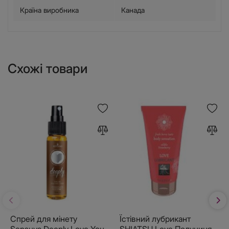
Країна виробника
Канада
Схожі товари
Спрей для мінету
Їстівний лубрикант
Sensuva Deeply Love You
SHIATSU Love Полуниця,