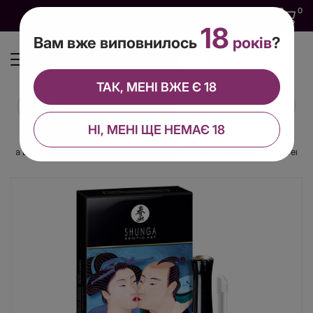
0
0
0
UA
18
Вам вже виповнилось
років
?
ТАК, МЕНІ ВЖЕ Є 18
НІ, МЕНІ ЩЕ НЕМАЄ 18
nga LIPGLOSS – Coconut Water (10 мл), ефект поколювання, холод-тепло