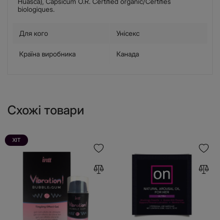
Huasca), Capsicum O.R. Certified organic/Certifiés
biologiques.
Для кого
Унісекс
Країна виробника
Канада
Схожі товари
ХІТ