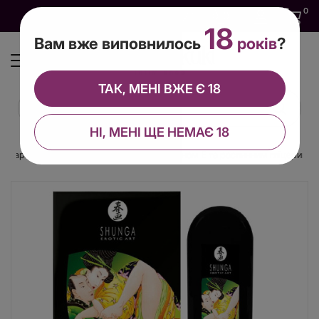
0
0
0
UA
18
Вам вже виповнилось
років
?
ТАК, МЕНІ ВЖЕ Є 18
НІ, МЕНІ ЩЕ НЕМАЄ 18
я пар Shunga LOTUS NOIR (60 мл) з вітаміном Е та рослинним гліцерином