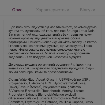
Опис
Характеристики
Відгуки
Щоб посилити відчуття під час близькості, рекомендуємо
купити стимулювальний гель для пар Shunga Lotus Noir.
Він має легкий охолоджувальний ефект, завдяки чому
момент оргазму відчувається яскравіше обома
партнерами. Нанесіть невелику кількість засобу на клітор
і головку пеніса легкими рухами, що масажують, і вже
через кілька секунд вас накриє солодкою хвилею
сексуального бажання. М'який «холодок» доповнить
задоволення та подарує нові незабутні відчуття.
До складу входить органічний рослинний гліцерин на
водній основі, що дозволяє поєднувати продукт із будь-
якими секс-іграшками та презервативами.
Склад: Water/Eau (Aqua), Glycerin USP/Glycérine USP ,
Pro-panediol, L-Arginine HCL, Hydroxyethylcellulose,
Flavor/Saveur (Aroma), Polyquaternium-7, Vitamin
E/Vitamine E naturelle (Tocopherol), Menthyl Lactate,
Proprietary Extracts Blend of/Mélange exclusif
d&rsquoextraits de (Turnera Aph-rodisiaca, Withania
Somnifera, Erythroxylum Catuaba, Paullinia Cupana, Clavo