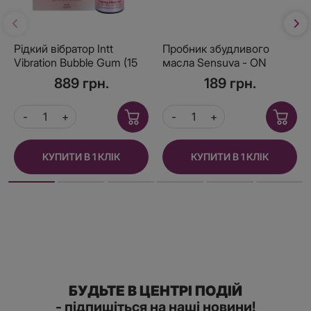
Рідкий вібратор Intt
Пробник збудливого
Vibration Bubble Gum (15
масла Sensuva - ON
мл), густий гель, дуже
Arousal Oil for Her Ultra
889 грн.
189 грн.
смачний, діє до 30
(0,5 мл)
хвилин
КУПИТИ В 1 КЛІК
КУПИТИ В 1 КЛІК
БУДЬТЕ В ЦЕНТРІ ПОДІЙ
- підпишіться на наші новини!