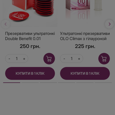
Презервативи ультратонкі
Ультратонкі презервативи
Double Benefit 0.01
OLO Climax з гілауроной
Червоні 10 шт, зі
кислотою в якості
250 грн.
225 грн.
зігріваючим ефектом
мастила 10 шт
КУПИТИ В 1 КЛІК
КУПИТИ В 1 КЛІК