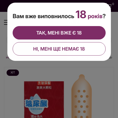
0
0
0
UA
18
Вам вже виповнилось
років
?
ТАК, МЕНІ ВЖЕ Є 18
НІ, МЕНІ ЩЕ НЕМАЄ 18
ратонкі
Ультратонкі презервативи Elasun (10 шт) в крапочку по довжині
ХІТ