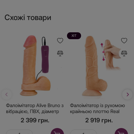
Схожі товари
ХІТ
Фалоімітатор Alive Bruno з
Фалоімітатор із рухомою
вібрацією, ПВХ, діаметр
крайньою плоттю Real
4,3 см
Body — Real Brad, діаметр
2 399 грн.
2 919 грн.
4,5 см, TPE