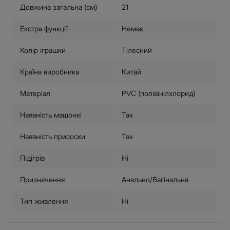
Довжина загальна (см)
21
Екстра функції
Немає
Колір іграшки
Тілесний
Країна виробника
Китай
Матеріал
PVC (полівінілхлорид)
Наявність машонкі
Так
Наявність присоски
Так
Підігрів
Ні
Призначення
Анально/Вагінальна
Тип живлення
Ні