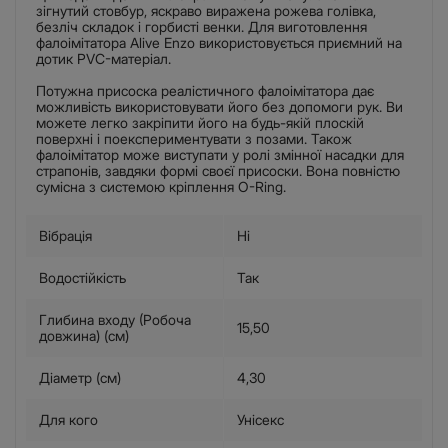
зігнутий стовбур, яскраво виражена рожева голівка,
безліч складок і горбисті венки. Для виготовлення
фалоімітатора Alive Enzo використовується приємний на
дотик PVC-матеріал.
Потужна присоска реалістичного фалоімітатора дає
можливість використовувати його без допомоги рук. Ви
можете легко закріпити його на будь-якій плоскій
поверхні і поекспериментувати з позами. Також
фалоімітатор може виступати у ролі змінної насадки для
страпонів, завдяки формі своєї присоски. Вона повністю
сумісна з системою кріплення O-Ring.
Вібрація
Ні
Водостійкість
Так
Глибина входу (Робоча
15,50
довжина) (см)
Діаметр (см)
4,30
Для кого
Унісекс