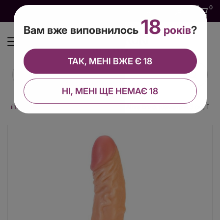
0
0
0
UA
18
Вам вже виповнилось
років
?
ТАК, МЕНІ ВЖЕ Є 18
НІ, МЕНІ ЩЕ НЕМАЄ 18
лоімітатори
Фалоімітатор з мошонкою Alive Enzo, діаметр 4,3 см, ПВХ