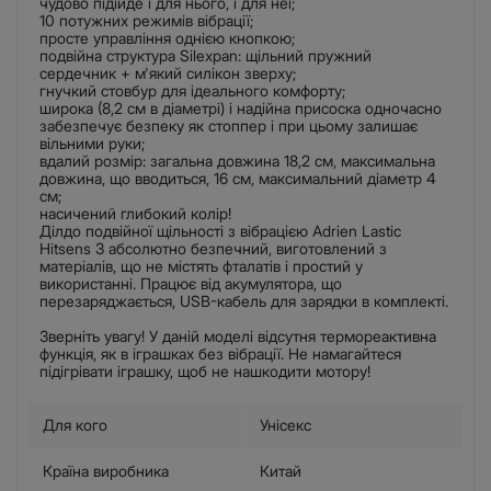
чудово підійде і для нього, і для неї;
10 потужних режимів вібрації;
просте управління однією кнопкою;
подвійна структура Silexpan: щільний пружний
сердечник + м'який силікон зверху;
гнучкий стовбур для ідеального комфорту;
широка (8,2 см в діаметрі) і надійна присоска одночасно
забезпечує безпеку як стоппер і при цьому залишає
вільними руки;
вдалий розмір: загальна довжина 18,2 см, максимальна
довжина, що вводиться, 16 см, максимальний діаметр 4
см;
насичений глибокий колір!
Ділдо подвійної щільності з вібрацією Adrien Lastic
Hitsens 3 абсолютно безпечний, виготовлений з
матеріалів, що не містять фталатів і простий у
використанні. Працює від акумулятора, що
перезаряджається, USB-кабель для зарядки в комплекті.
Зверніть увагу! У даній моделі відсутня термореактивна
функція, як в іграшках без вібрації. Не намагайтеся
підігрівати іграшку, щоб не нашкодити мотору!
Для кого
Унісекс
Країна виробника
Китай