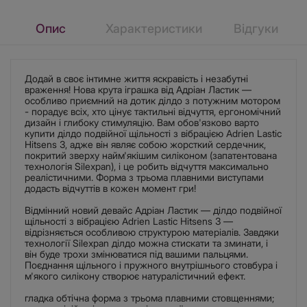
Опис
Характеристики
Відгуки
Додай в своє інтимне життя яскравість і незабутні
враження! Нова крута іграшка від Адріан Ластик —
особливо приємний на дотик ділдо з потужним мотором
- порадує всіх, хто цінує тактильні відчуття, ергономічний
дизайн і глибоку стимуляцію. Вам обов'язково варто
купити ділдо подвійної щільності з вібрацією Adrien Lastic
Hitsens 3, адже він являє собою жорсткий сердечник,
покритий зверху найм'якішим силіконом (запатентована
технологія Silexpan), і це робить відчуття максимально
реалістичними. Форма з трьома плавними виступами
додасть відчуттів в кожен момент гри!
Відмінний новий девайс Адріан Ластик — ділдо подвійної
щільності з вібрацією Adrien Lastic Hitsens 3 —
відрізняється особливою структурою матеріалів. Завдяки
технології Silexpan ділдо можна стискати та зминати, і
він буде трохи змінюватися під вашими пальцями.
Поєднання щільного і пружного внутрішнього стовбура і
м'якого силікону створює натуралістичний ефект.
гладка обтічна форма з трьома плавними стовщеннями;