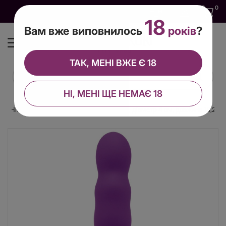
0
0
0
UA
18
Вам вже виповнилось
років
?
ТАК, МЕНІ ВЖЕ Є 18
НІ, МЕНІ ЩЕ НЕМАЄ 18
ic Hitsens 3 Purple, відмінно для страпона, діаметр 4 см, довжина 18,2 см