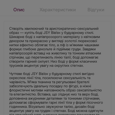
Опис
Характеристики
Відгуки
Створіть хвилюючий та аристократично-сексуальний
образ — купіть боді JSY Вів’єн у будуарному стилі.
Шикарне боді з напівпрозорого матеріалу з квітковим
декором та прикрасою у вигляді золотої люрексової
нитки ефектно облягає тіло, а ліф із м’якими чашками
формує глибоке декольте й підіймає груди. Завдяки
напівпрозорій вставці на животику та тонким атласним
стрічкам, що перетинають лінію талії, боді допомагає
створити гарний силует. Низ боді у формі класичних
трусиків акцентує увагу на округлих стегнах.
Чуттєве боді JSY Вів’єн у будуарному стилі вигідно
окреслює лінії тіла, посилюючи сексуальність та
чарівність. М’яка тканина та регульовані бретелі
забезпечують ідеальну посадку по фігурі, а ніжні
флористичні мотиви наповнюють образ сексапільністю
та елегантністю. Вставка, що з’єднує низ та верх боді,
доповнена ажурними деталями та тонкими стрічками,
допомагає сформувати гарні лінії тіла у формі пісочного
годинника. Візуально звужуючи талію, дизайн боді
акцентує увагу на грудях і стегнах. Боді можна одягнути
під звичайний одяг, а можна доповнити панчохами та