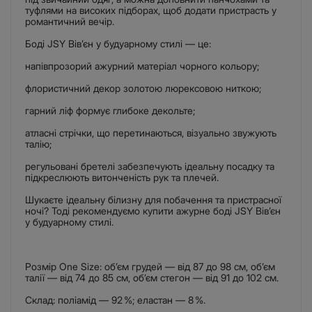
туфлями на високих підборах, щоб додати пристрасть у
романтичний вечір.
Боді JSY Вів’єн у будуарному стилі — це:
напівпрозорий ажурний матеріал чорного кольору;
флористичний декор золотою люрексовою ниткою;
гарний ліф формує глибоке декольте;
атласні стрічки, що перетинаються, візуально звужують
талію;
регульовані бретелі забезпечують ідеальну посадку та
підкреслюють витонченість рук та плечей.
Шукаєте ідеальну білизну для побачення та пристрасної
ночі? Тоді рекомендуємо купити ажурне боді JSY Вів’єн
у будуарному стилі.
Розмір One Size: об’єм грудей — від 87 до 98 см, об’єм
талії — від 74 до 85 см, об’єм стегон — від 91 до 102 см.
Склад: поліамід — 92 %; еластан — 8 %.