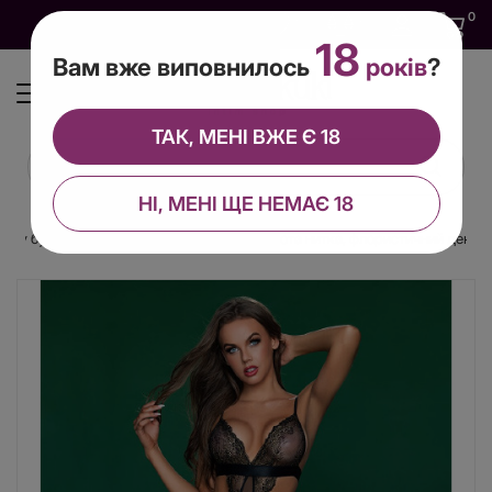
0
0
0
UA
18
Вам вже виповнилось
років
?
ТАК, МЕНІ ВЖЕ Є 18
НІ, МЕНІ ЩЕ НЕМАЄ 18
єн" у будуарному стилі One Size, Black, золота нитка, флористичний декор