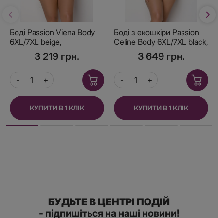
Боді Passion Viena Body
Боді з екошкіри Passion
6XL/7XL beige,
Celine Body 6XL/7XL black,
контрастне, бантики,
з доступом, відкритий
3 219 грн.
3 649 грн.
вставка-сітка, відкриті
сідниці
КУПИТИ В 1 КЛІК
КУПИТИ В 1 КЛІК
БУДЬТЕ В ЦЕНТРІ ПОДІЙ
- підпишіться на наші новини!