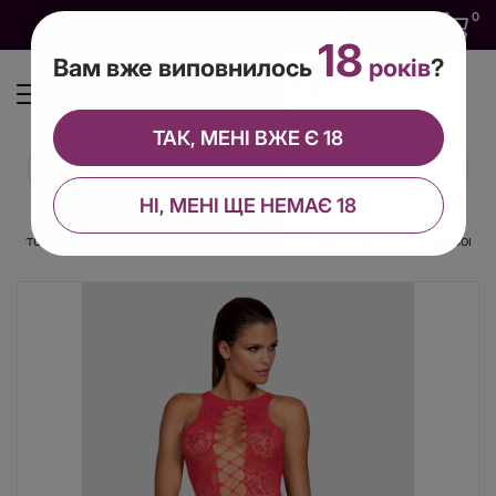
0
0
0
UA
18
Вам вже виповнилось
років
?
ТАК, МЕНІ ВЖЕ Є 18
НІ, МЕНІ ЩЕ НЕМАЄ 18
дістокінг із ефектом шнурівки Obsessive B120 teddy red S/M/L, червоний