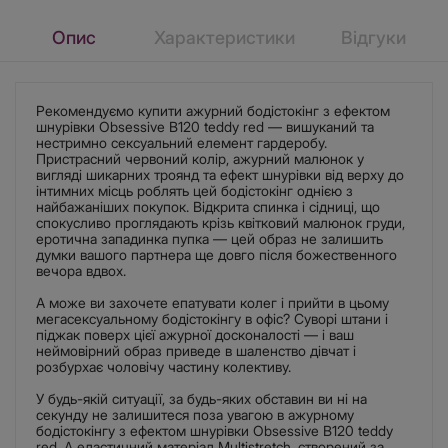
Опис
Характеристики
Відгуки
Рекомендуємо купити ажурний бодістокінг з ефектом
шнурівки Obsessive B120 teddy red — вишуканий та
нестримно сексуальний елемент гардеробу.
Пристрасний червоний колір, ажурний малюнок у
вигляді шикарних троянд та ефект шнурівки від верху до
інтимних місць роблять цей бодістокінг однією з
найбажаніших покупок. Відкрита спинка і сідниці, що
спокусливо проглядають крізь квітковий малюнок груди,
еротична западинка пупка — цей образ не залишить
думки вашого партнера ще довго після божественного
вечора вдвох.
А може ви захочете епатувати колег і прийти в цьому
мегасексуальному бодістокінгу в офіс? Суворі штани і
піджак поверх цієї ажурної досконалості — і ваш
неймовірний образ приведе в шаленство дівчат і
розбурхає чоловічу частину колективу.
У будь-якій ситуації, за будь-яких обставин ви ні на
секунду не залишитеся поза увагою в ажурному
бодістокінгу з ефектом шнурівки Obsessive B120 teddy
red. А еластичний матеріал Multistretch, створений за