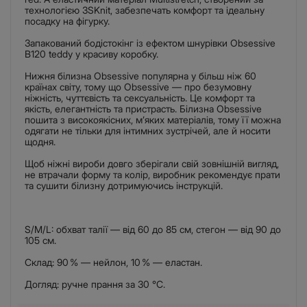
технологією 3SKnit, забезпечать комфорт та ідеальну
посадку на фігурку.
Запакований бодістокінг із ефектом шнурівки Obsessive
B120 teddy у красиву коробку.
Нижня білизна Obsessive популярна у більш ніж 60
країнах світу, тому що Obsessive — про безумовну
ніжність, чуттєвість та сексуальність. Це комфорт та
якість, елегантність та пристрасть. Білизна Obsessive
пошита з високоякісних, м’яких матеріалів, тому її можна
одягати не тільки для інтимних зустрічей, але й носити
щодня.
Щоб ніжні вироби довго зберігали свій зовнішній вигляд,
не втрачали форму та колір, виробник рекомендує прати
та сушити білизну дотримуючись інструкцій.
S/M/L: обхват талії — від 60 до 85 см, стегон — від 90 до
105 см.
Склад: 90 % — нейлон, 10 % — еластан.
Догляд: ручне прання за 30 °C.