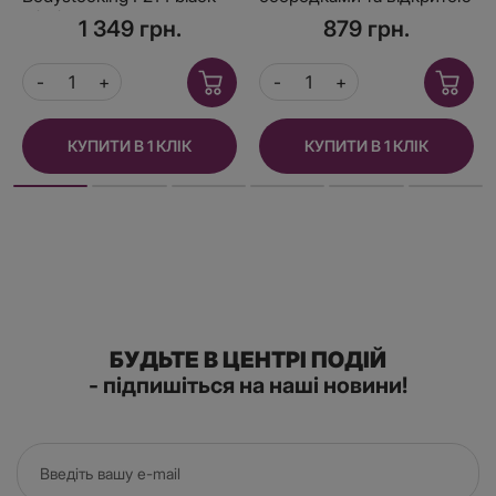
S/M/L, імітація корсета та
спиною Obsessive B113
1 349 грн.
879 грн.
панчіх на підв’язках
teddy S/M/L, халтер
КУПИТИ В 1 КЛІК
КУПИТИ В 1 КЛІК
БУДЬТЕ В ЦЕНТРІ ПОДІЙ
- підпишіться на наші новини!