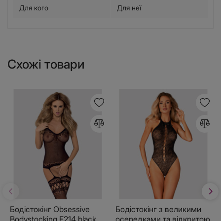
Для кого
Для неї
Схожі товари
Бодістокінг Obsessive
Бодістокінг з великими
Bodystocking F214 black
осередками та відкритою