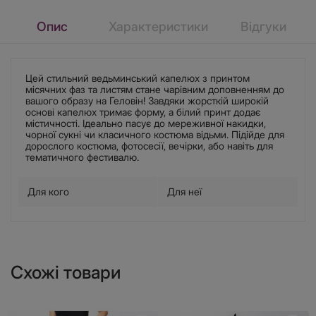
Опис
Характеристики
Відгуки
Цей стильний ведьминський капелюх з принтом
місячних фаз та листям стане чарівним доповненням до
вашого образу на Геловін! Завдяки жорсткій широкій
основі капелюх тримає форму, а білий принт додає
містичності. Ідеально пасує до мереживної накидки,
чорної сукні чи класичного костюма відьми. Підійде для
дорослого костюма, фотосесії, вечірки, або навіть для
тематичного фестивалю.
Для кого
Для неї
Схожі товари