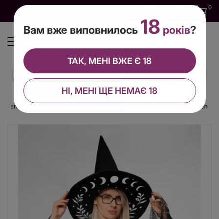
0
0
0
UA
18
Вам вже виповнилось
років
?
ТАК, МЕНІ ВЖЕ Є 18
НІ, МЕНІ ЩЕ НЕМАЄ 18
Капелюх відьми з місячними фазами – аксесуар до костюму на Геловін