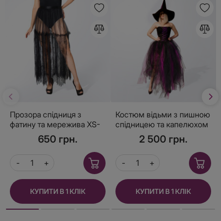
Прозора спідниця з
Костюм відьми з пишною
фатину та мережива XS-
спідницею та капелюхом
M
розмір XS-M
650 грн.
2 500 грн.
КУПИТИ В 1 КЛІК
КУПИТИ В 1 КЛІК