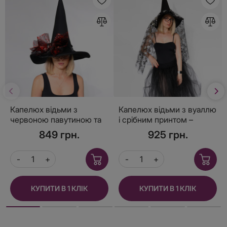
Капелюх відьми з
Капелюх відьми з вуаллю
червоною павутиною та
і срібним принтом –
бантом – яскравий
аксесуар на Геловін
849 грн.
925 грн.
аксесуар на Геловін
КУПИТИ В 1 КЛІК
КУПИТИ В 1 КЛІК