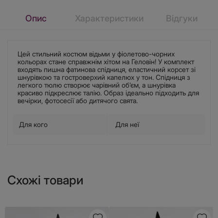
Опис
Характеристики
Відгуки
Цей стильний костюм відьми у фіолетово-чорних
кольорах стане справжнім хітом на Геловін! У комплект
входять пишна фатинова спідниця, еластичний корсет зі
шнурівкою та гостроверхий капелюх у тон. Спідниця з
легкого тюлю створює чарівний об’єм, а шнурівка
красиво підкреслює талію. Образ ідеально підходить для
вечірки, фотосесії або дитячого свята.
Для кого
Для неї
Схожі товари