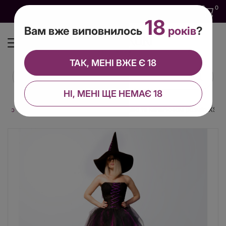
0
0
0
UA
18
Вам вже виповнилось
років
?
ТАК, МЕНІ ВЖЕ Є 18
НІ, МЕНІ ЩЕ НЕМАЄ 18
 ігор
Костюм відьми з пишною спідницею та капелюхом розмір XS-M