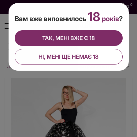
0
0
0
UA
18
Вам вже виповнилось
років
?
ТАК, МЕНІ ВЖЕ Є 18
НІ, МЕНІ ЩЕ НЕМАЄ 18
ових ігор
Пишна чорна спідниця з срібним принтом для Геловіну L-2XL