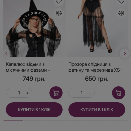
Капелюх відьми з
Прозора спідниця з
місячними фазами –
фатину та мережива XS-
аксесуар до костюму на
M
749 грн.
650 грн.
Геловін
КУПИТИ В 1 КЛІК
КУПИТИ В 1 КЛІК