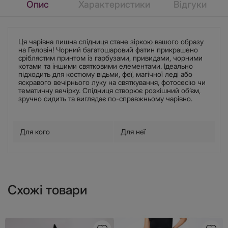
Опис
Характеристики
Відгуки
Ця чарівна пишна спідниця стане зіркою вашого образу
на Геловін! Чорний багатошаровий фатин прикрашено
сріблястим принтом із гарбузами, привидами, чорними
котами та іншими святковими елементами. Ідеально
підходить для костюму відьми, феї, магічної леді або
яскравого вечірнього луку на святкування, фотосесію чи
тематичну вечірку. Спідниця створює розкішний об’єм,
зручно сидить та виглядає по-справжньому чарівно.
Для кого
Для неї
Схожі товари