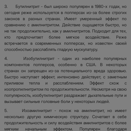
3. Бутилнитрит - был широко популярен в 1980-х годах, но
сегодня реже используется в попперсах из-за более строгих
законов в разных странах. Имеет умеренный эффект по
сравнению с амилнитритом. Действие ощущается быстро, но
не так продолжительно, как у амилнитритов. Подходит для тех,
кто предпочитает более мягкое воздействие. Реже
встречается в современных попперсах, но известен своей
способностью расслаблять гладкую мускулатуру.
4. Изобутилнитрит - один из наиболее популярных
компонентов попперсов, особенно в США. В некоторых
странах он запрещен из-за потенциального вреда здоровью.
Быстро наступает эффект, интенсивно действует, с заметным
приливом тепла и расслаблением. Эффект схож с
изопропилнитритом по продолжительности. Несмотря на свою
популярность, изобутилнитрит раздражает дыхательные пути и
вызывает сильные головные боли у некоторых людей.
5. Изоамилнитрит - похож на амилнитрит, но имеет
несколько другую химическую структуру. Сочетает в себе
продолжительность и силу воздействия амилнитритов с более
мягким начальным эффектом. Популярен благодаря