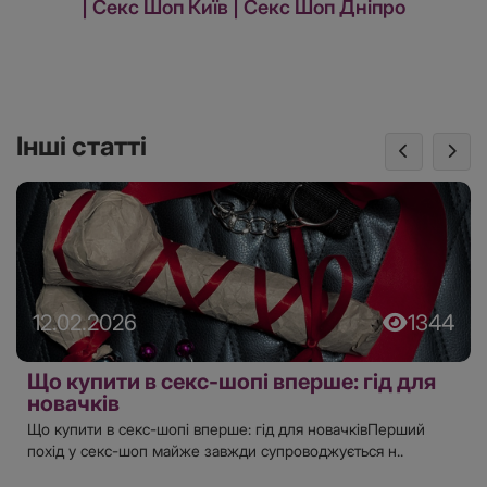
|
Секс Шоп Київ
|
Секс Шоп Дніпро
Інші статті
12.02.2026
1344
Що купити в секс-шопі вперше: гід для
новачків
Що купити в секс-шопі вперше: гід для новачківПерший
похід у секс-шоп майже завжди супроводжується н..