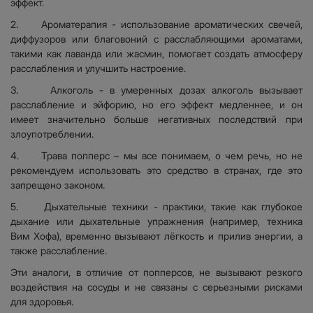
эффект.
2. Ароматерапия - использование ароматических свечей,
диффузоров или благовоний с расслабляющими ароматами,
такими как лаванда или жасмин, помогает создать атмосферу
расслабления и улучшить настроение.
3. Алкоголь - в умеренных дозах алкоголь вызывает
расслабление и эйфорию, но его эффект медленнее, и он
имеет значительно больше негативных последствий при
злоупотреблении.
4. Трава попперс – мы все понимаем, о чем речь, но не
рекомендуем использовать это средство в странах, где это
запрещено законом.
5. Дыхательные техники - практики, такие как глубокое
дыхание или дыхательные упражнения (например, техника
Вим Хофа), временно вызывают лёгкость и прилив энергии, а
также расслабление.
Эти аналоги, в отличие от попперсов, не вызывают резкого
воздействия на сосуды и не связаны с серьезными рисками
для здоровья.