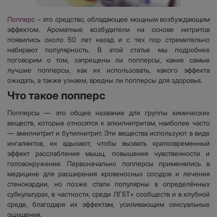
Попперс
– это средство, обладающее мощным возбуждающим
эффектом. Ароматные возбудители на основе нитритов
появились около 50 лет назад и с тех пор стремительно
набирают популярность. В этой статье мы подробнее
поговорим о том, запрещены ли попперсы, какие самые
лучшие попперсы, как их использовать, какого эффекта
ожидать, а также узнаем, вредны ли попперсы для здоровья.
Что такое попперс
Попперсы — это общее название для группы химических
веществ, которые относятся к алкилнитритам, наиболее часто
— амилнитрит и бутилнитрит. Эти вещества используют в виде
ингалянтов, их вдыхают, чтобы вызвать кратковременный
эффект расслабления мышц, повышения чувственности и
головокружения. Первоначально попперсы применялись в
медицине для расширения кровеносных сосудов и лечения
стенокардии, но позже стали популярны в определённых
субкультурах, в частности, среди ЛГБТ+ сообществ и в клубной
среде, благодаря их эффектам, усиливающим сексуальные
ощущения.