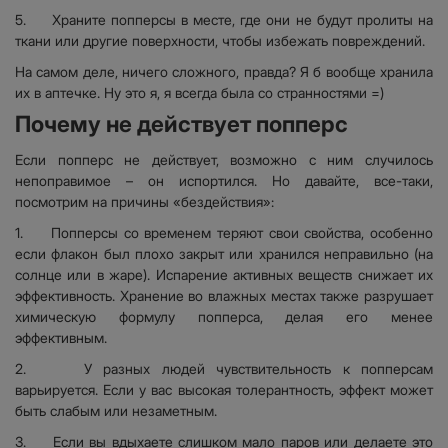
5. Храните попперсы в месте, где они не будут пролиты на
ткани или другие поверхности, чтобы избежать повреждений.
На самом деле, ничего сложного, правда? Я б вообще хранила
их в аптечке. Ну это я, я всегда была со странностями =)
Почему не действует попперс
Если попперс не действует, возможно с ним случилось
непоправимое – он испортился. Но давайте, все-таки,
посмотрим на причины «бездействия»:
1. Попперсы со временем теряют свои свойства, особенно
если флакон был плохо закрыт или хранился неправильно (на
солнце или в жаре). Испарение активных веществ снижает их
эффективность. Хранение во влажных местах также разрушает
химическую формулу попперса, делая его менее
эффективным.
2. У разных людей чувствительность к попперсам
варьируется. Если у вас высокая толерантность, эффект может
быть слабым или незаметным.
3. Если вы вдыхаете слишком мало паров или делаете это