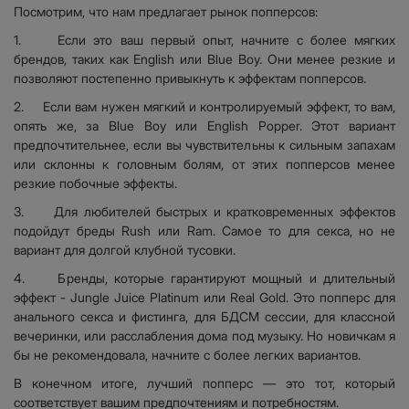
Посмотрим, что нам предлагает рынок попперсов:
1. Если это ваш первый опыт, начните с более мягких
брендов, таких как English или Blue Boy. Они менее резкие и
позволяют постепенно привыкнуть к эффектам попперсов.
2. Если вам нужен мягкий и контролируемый эффект, то вам,
опять же, за Blue Boy или English Popper. Этот вариант
предпочтительнее, если вы чувствительны к сильным запахам
или склонны к головным болям, от этих попперсов менее
резкие побочные эффекты.
3. Для любителей быстрых и кратковременных эффектов
подойдут бреды Rush или Ram. Самое то для секса, но не
вариант для долгой клубной тусовки.
4. Бренды, которые гарантируют мощный и длительный
эффект - Jungle Juice Platinum или Real Gold. Это попперс для
анального секса и фистинга, для БДСМ сессии, для классной
вечеринки, или расслабления дома под музыку. Но новичкам я
бы не рекомендовала, начните с более легких вариантов.
В конечном итоге, лучший попперс — это тот, который
соответствует вашим предпочтениям и потребностям.