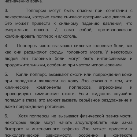
назначению врача.
3. Попперсы могут быть опасны при сочетании с
лекарствами, которые также снижают артериальное давление.
Это может привести к сильному падению давления, что
смертельно опасно. И, само собой, противопоказано
комбинировать попперс и алкоголь.
4. Попперсы часто вызывают сильные головные боли, так
как они расширяют сосуды головного мозга. У некоторых
людей эти головные боли могут быть интенсивными и
продолжительными, особенно при частом использовании.
5. Капли попперс вызывают ожоги или повреждения кожи
при попадании жидкости на кожу. Это связано с тем, что
химические компоненты попперсов, агрессивны и
провоцируют химические ожоги. Если жидкость случайно
попадет в глаза, это может вызвать серьёзное раздражение и
даже повреждение роговицы.
6. Хотя попперсы не вызывают физической зависимости,
некоторые люди могут начать злоупотреблять ими из-за
быстрого и интенсивного эффекта. Это может привести к
психологической зависимости, особенно в контексте