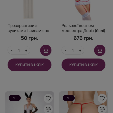
Презервативи з
Рольової костюм
вусиками і шипами по
медсестра Доріс (боді)
спіралі 1 шт
50 грн.
676 грн.
КУПИТИ В 1 КЛІК
КУПИТИ В 1 КЛІК
ХІТ
ХІТ