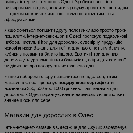
вміщує інтернет-сексшоп в Одесі. Зробити своє тіло 
витвором мистецтва, зводити з розуму ароматом і поглядом 
— цілком можливо з якісною інтимною косметикою та 
афродизіаками.
Якщо хочеться потішити другу половинку або просто трохи 
пошалити, інтернет-секс-шоп в Одесі пропонує подарункові 
набори, настільні ігри для дорослих, сувенірну продукцію, 
чекові книжки бажань для неї та для нього, їстівну білизну, 
кубики з позами та багато іншого. Еротичні ігри для пар 
допоможуть урізноманітнити близькість, а ігри для компанії 
чи дівич-вечора подарують яскраві спогади.
Якщо з вибором товару визначитися не вдалося, інтим-
магазин в Одесі пропонує 
подарункові сертифікати
номіналом 250, 500 або 1000 гривень. Наш магазин для 
дорослих в Одесі гарантує: навіть найвибагливіший клієнт 
знайде щось для себе.
Магазин для дорослих в Одесі
Інтим-інтернет-магазин в Одесі «Не Для Скуки» забезпечує 