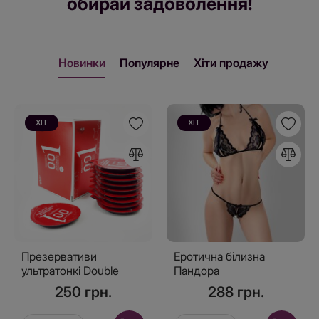
обирай задоволення!
Новинки
Популярне
Хіти продажу
ХІТ
ХІТ
Презервативи
Еротична білизна
ультратонкі Double
Пандора
Benefit 0.01 Червоні 10
250 грн.
288 грн.
шт, зі зігріваючим
ефектом