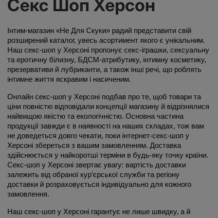
Секс Шоп Херсон
Інтим-магазин «Не Для Скуки» радий представити свій 
розширений каталог, увесь асортимент якого є унікальним. 
Наш секс-шоп у Херсоні пропонує секс-іграшки, сексуальну 
та еротичну білизну, БДСМ-атрибутику, інтимну косметику, 
презервативи й лубриканти, а також інші речі, що роблять 
інтимне життя яскравим і насиченим.
Онлайн секс-шоп у Херсоні подбав про те, щоб товари та 
ціни повністю відповідали концепції магазину й відрізнялися 
найвищою якістю та екологічністю. Основна частина 
продукції завжди є в наявності на наших складах, тож вам 
не доведеться довго чекати, поки інтернет-секс-шоп у 
Херсоні збереться з вашим замовленням. Доставка 
здійснюється у найкоротші терміни в будь-яку точку країни. 
Секс-шоп у Херсоні звертає увагу: вартість доставки 
залежить від обраної кур’єрської служби та регіону 
доставки й розраховується індивідуально для кожного 
замовлення.
Наш секс-шоп у Херсоні гарантує не лише швидку, а й 