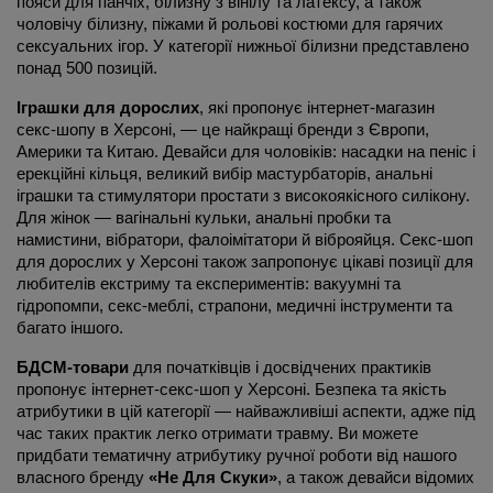
пояси для панчіх, білизну з вінілу та латексу, а також 
чоловічу білизну, піжами й рольові костюми для гарячих 
сексуальних ігор. У категорії нижньої білизни представлено 
понад 500 позицій.
Іграшки для дорослих
, які пропонує інтернет-магазин 
секс-шопу в Херсоні, — це найкращі бренди з Європи, 
Америки та Китаю. Девайси для чоловіків: насадки на пеніс і 
ерекційні кільця, великий вибір мастурбаторів, анальні 
іграшки та стимулятори простати з високоякісного силікону. 
Для жінок — вагінальні кульки, анальні пробки та 
намистини, вібратори, фалоімітатори й віброяйця. Секс-шоп 
для дорослих у Херсоні також запропонує цікаві позиції для 
любителів екстриму та експериментів: вакуумні та 
гідропомпи, секс-меблі, страпони, медичні інструменти та 
багато іншого.
БДСМ-товари
 для початківців і досвідчених практиків 
пропонує інтернет-секс-шоп у Херсоні. Безпека та якість 
атрибутики в цій категорії — найважливіші аспекти, адже під 
час таких практик легко отримати травму. Ви можете 
придбати тематичну атрибутику ручної роботи від нашого 
власного бренду 
«Не Для Скуки»
, а також девайси відомих 