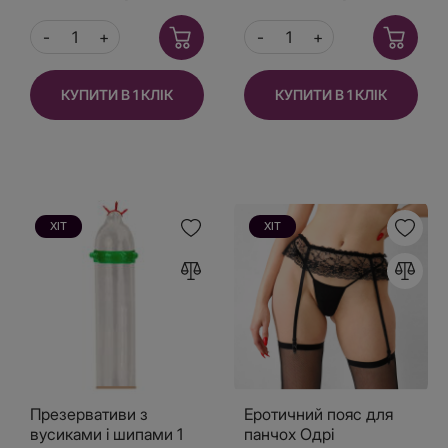
КУПИТИ В 1 КЛІК
КУПИТИ В 1 КЛІК
ХІТ
ХІТ
Презервативи з
Еротичний пояс для
вусиками і шипами 1
панчох Одрі