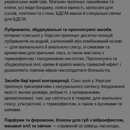
українських майстрів. Магазин пропонує нашийники та 
кляпи, усі види бондажу, пояси вірності, затискачі для 
сосків, плетінки та стеки, БДСМ-маски й спеціальні свічки 
для БДСМ.
Лубриканти, збуджувальні та пролонгуючі засоби.
Інтернет-сексшоп у Херсоні пропонує десятки позицій 
лубрикантів на водній, силіконовій або комбінованій основі 
— для вагінального й анального сексу, зі смаками та 
ароматами для оральних ласк, а також мастила з 
термоефектом і гіалуроновою кислотою. Пролонгуючі та 
збуджувальні гелі, креми й краплі мають тривалий ефект і 
дозволяють повною мірою насолодитися близькістю.
Засоби бар’єрної контрацепції.
 Секс-шоп у Херсоні 
пропонує презервативи з натурального латексу бездоганної 
якості: великі розміри, ребристі, з пупиришками, 
ароматизовані, такі, що світяться в темряві, для анального 
сексу, ультратонкі, з термоефектом, а також з вусиками та 
шипами.
Парфуми та феромони, блиски для губ з віброефектом, 
масажні олії та свічки
 — справжній острівець насолоди, 