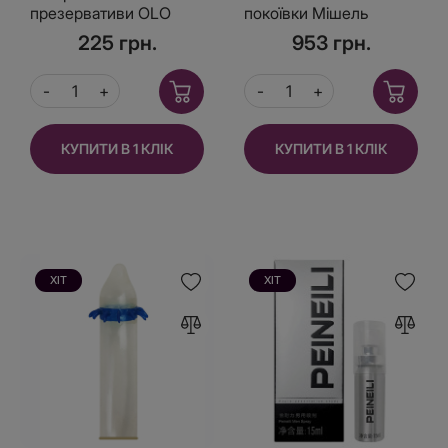
презервативи OLO
покоївки Мішель
Climax з гілауроной
225 грн.
953 грн.
кислотою в якості
мастила 10 шт
КУПИТИ В 1 КЛІК
КУПИТИ В 1 КЛІК
ХІТ
ХІТ