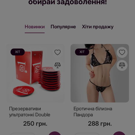
обирай задоволення!
Новинки
Популярне
Хіти продажу
ХІТ
ХІТ
Презервативи
Еротична білизна
ультратонкі Double
Пандора
Benefit 0.01 Червоні 10
250 грн.
288 грн.
шт, зі зігріваючим
ефектом