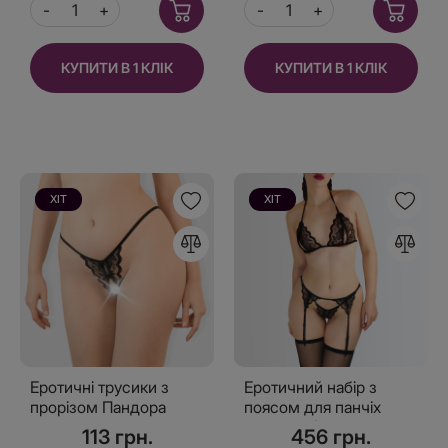
КУПИТИ В 1 КЛІК
КУПИТИ В 1 КЛІК
ХІТ
ХІТ
Еротичні трусики з
Еротичний набір з
прорізом Пандора
поясом для панчіх
Пандора (панчіх в
113 грн.
456 грн.
наборі немає)