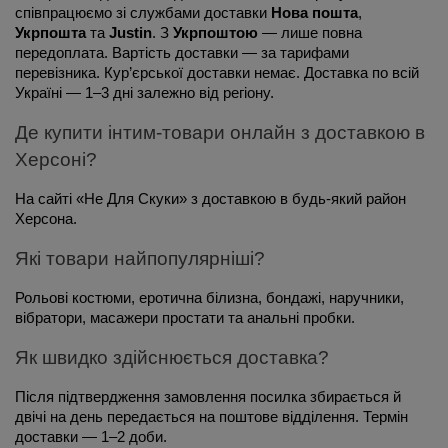
співпрацюємо зі службами доставки 
Нова пошта
, 
Укрпошта
 та 
Justin
. З 
Укрпоштою
 — лише повна 
передоплата. Вартість доставки — за тарифами 
перевізника. Кур’єрської доставки немає. Доставка по всій 
Україні — 1–3 дні залежно від регіону.
Де купити інтим-товари онлайн з доставкою в 
Херсоні?
На сайті «Не Для Скуки» з доставкою в будь-який район 
Херсона.
Які товари найпопулярніші?
Рольові костюми, еротична білизна, бондажі, наручники, 
вібратори, масажери простати та анальні пробки.
Як швидко здійснюється доставка?
Після підтвердження замовлення посилка збирається й 
двічі на день передається на поштове відділення. Термін 
доставки — 1–2 доби.