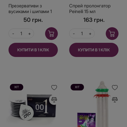
Презервативи з
Спрей пролонгатор
вусиками і шипами 1
Peineili 15 мл
шт жовта пачка
50 грн.
163 грн.
КУПИТИ В 1 КЛІК
КУПИТИ В 1 КЛІК
ХІТ
ХІТ