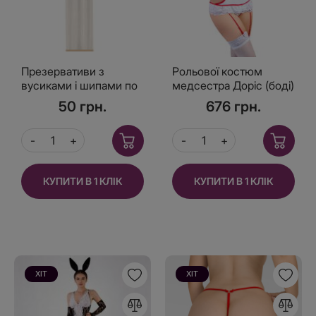
Презервативи з
Рольової костюм
вусиками і шипами по
медсестра Доріс (боді)
спіралі 1 шт
50 грн.
676 грн.
КУПИТИ В 1 КЛІК
КУПИТИ В 1 КЛІК
ХІТ
ХІТ