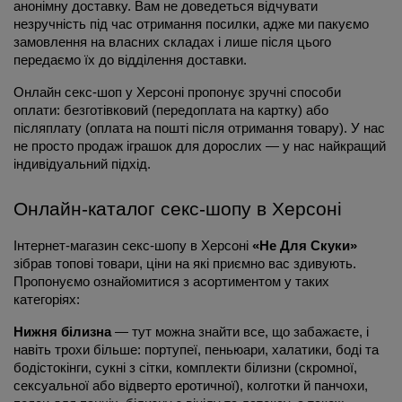
анонімну доставку. Вам не доведеться відчувати 
незручність під час отримання посилки, адже ми пакуємо 
замовлення на власних складах і лише після цього 
передаємо їх до відділення доставки.
Онлайн секс-шоп у Херсоні пропонує зручні способи 
оплати: безготівковий (передоплата на картку) або 
післяплату (оплата на пошті після отримання товару). У нас 
не просто продаж іграшок для дорослих — у нас найкращий 
індивідуальний підхід.
Онлайн-каталог секс-шопу в Херсоні
Інтернет-магазин секс-шопу в Херсоні 
«Не Для Скуки»
зібрав топові товари, ціни на які приємно вас здивують. 
Пропонуємо ознайомитися з асортиментом у таких 
категоріях:
Нижня білизна
 — тут можна знайти все, що забажаєте, і 
навіть трохи більше: портупеї, пеньюари, халатики, боді та 
бодістокінги, сукні з сітки, комплекти білизни (скромної, 
сексуальної або відверто еротичної), колготки й панчохи, 