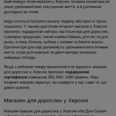
який вміщує інтим-магазин у Херсоні. Інтимна косметика не 
лише урізноманітнює сексуальне життя, а й допомагає 
доглядати за тілом.
Іноді хочеться потішити кохану людину або просто трохи 
пошалити. У такому разі інтим-інтернет-магазин у Херсоні 
пропонує подарункові набори, настільні ігри для дорослих, 
сувенірну продукцію, чекові книжки бажань для неї та для 
нього, їстівну білизну, кубики з позами та багато іншого. 
Еротичні ігри для пар допоможуть урізноманітнити інтимне 
життя, а ігри для компанії чи дівич-вечора залишать 
найкращі спогади.
Якщо з вибором товару визначитися не вдалося, магазин 
для дорослих у Херсоні пропонує 
подарункові 
сертифікати
 номіналом 250, 500 і 1000 гривень. Наш 
інтернет-магазин гарантує: ви знайдете у нас саме те, що 
давно шукали.
Магазин для дорослих у Херсоні
Магазин іграшок для дорослих у Херсоні «Не Для Скуки» 