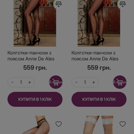
Колготки-панчохи з
Колготки-панчохи з
поясом Anne De Ales
поясом Anne De Ales
MORGANE T1 Black,
MORGANE T2 Black,
559 грн.
559 грн.
дрібна сіточка, з
дрібна сіточка, з
доступом
доступом
В кошик
В кошик
КУПИТИ В 1 КЛІК
КУПИТИ В 1 КЛІК