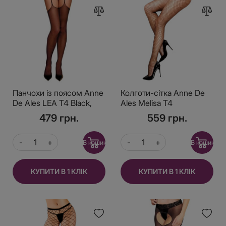
Панчохи із поясом Anne
Колготи-сітка Anne De
De Ales LEA T4 Black,
Ales Melisa T4
відмінно для pinup
479 грн.
559 грн.
образу
В кошик
В кошик
КУПИТИ В 1 КЛІК
КУПИТИ В 1 КЛІК