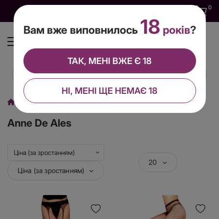
0
0
0
UA
18
Вам вже виповнилось
років
?
ТАК, МЕНІ ВЖЕ Є 18
НІ, МЕНІ ЩЕ НЕМАЄ 18
Виробник
Anne De Ales
Anne De Ales
20
Ціна (за зростанням)