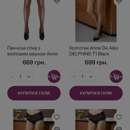
Панчохи сітка з
Колготки Anne De Ales
вініловим верхом Anne
DELPHINE T1 Black
De Ales Domina T2
669 грн.
699 грн.
В кошик
В кошик
КУПИТИ В 1 КЛІК
КУПИТИ В 1 КЛІК