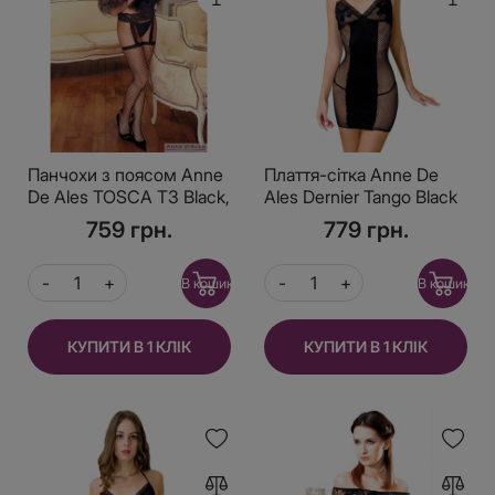
Панчохи з поясом Anne
Плаття-сітка Anne De
De Ales TOSCA T3 Black,
Ales Dernier Tango Black
середня сіточка, ззаду
XL
759 грн.
779 грн.
стрілки, мереживний
пояс
В кошик
В кошик
КУПИТИ В 1 КЛІК
КУПИТИ В 1 КЛІК