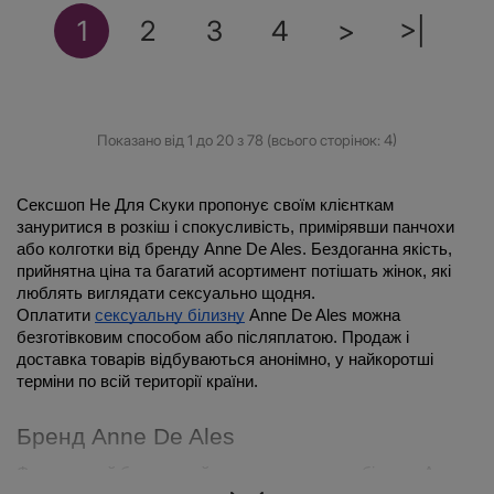
1
2
3
4
>
>|
Показано від 1 до 20 з 78 (всього сторінок: 4)
Сексшоп Не Для Скуки пропонує своїм клієнткам 
зануритися в розкіш і спокусливість, примірявши панчохи 
або колготки від бренду Anne De Ales. Бездоганна якість, 
прийнятна ціна та багатий асортимент потішать жінок, які 
люблять виглядати сексуально щодня.
Оплатити 
сексуальну білизну
 Anne De Ales можна 
безготівковим способом або післяплатою. Продаж і 
доставка товарів відбуваються анонімно, у найкоротші 
терміни по всій території країни.
Бренд Anne De Ales
Французький бренд, який випускає еротичну білизну Anne 