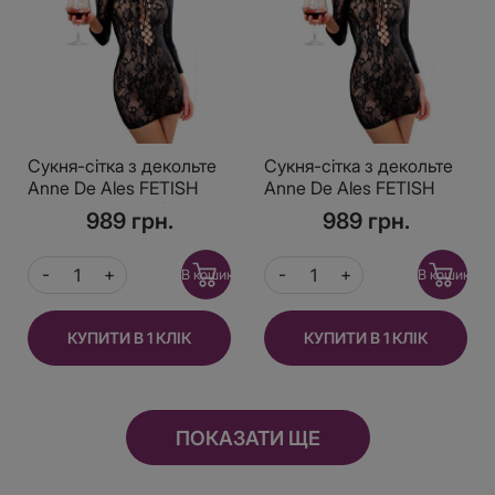
Сукня-сітка з декольте
Сукня-сітка з декольте
Anne De Ales FETISH
Anne De Ales FETISH
DINNER Black S / M,
DINNER Black XL,
989 грн.
989 грн.
оголене плече
оголене плече
В кошик
В кошик
КУПИТИ В 1 КЛІК
КУПИТИ В 1 КЛІК
ПОКАЗАТИ ЩЕ