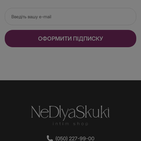
Трохи детальніше розглянемо товари, які пропонує нам 
бренд Anne De Ales. Почнемо з панчіх — великою 
популярністю користується модель Erica у велику сітку, 
виконана в чорному кольорі. Панчохи еластичні, досить 
міцні, а завдяки силіконовій стрічці впевнено тримаються на 
ніжках.
ОФОРМИТИ ПІДПИСКУ
Не відходимо далеко від теми й одразу обговоримо панчохи 
з поясом на прикладі моделі Morgane Black: білизна у 
дрібну сітку, достатньо гладка й еластична, вигідно 
підкреслить красу ваших ніг. Вирізи на стегнах і в зоні 
промежини допоможуть вам урізноманітнити інтимне життя, 
справивши приголомшливий ефект на партнера. 
Мереживний пояс і середня лінія талії додадуть образу 
жіночності та вигідно підкреслять ваші форми.
Далі у нас за списком сітчасті колготки Anne De Ales 
Delphine — велика, але еластична сітка для прихильниць 
екстравагантності та гарячих провокацій. Верх колготок 
виконаний у вигляді мереживних шортиків, що освіжає 
образ, не роблячи його занадто вульгарним.
Чудовим варіантом урізноманітнити сексуальне життя стане 
боді-сітка Anne De Ales — абсолютно незамінний предмет у 
гардеробі спокусниці. Непогана, на мій погляд, модель боді 
(050) 227-99-00