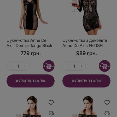
Сукня-сітка Anne De
Сукня-сітка з декольте
Ales Dernier Tango Black
Anne De Ales FETISH
M/L
DINNER Black M / L,
779 грн.
989 грн.
оголене плече
В кошик
В кошик
КУПИТИ В 1 КЛІК
КУПИТИ В 1 КЛІК