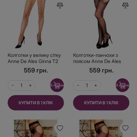
Колготки у велику сітку
Колготки-панчохи з
Anne De Ales Ginna T2
поясом Anne De Ales
LOLA T1 Black, з
559 грн.
559 грн.
доступом і відкритою
попою
В кошик
В кошик
КУПИТИ В 1 КЛІК
КУПИТИ В 1 КЛІК