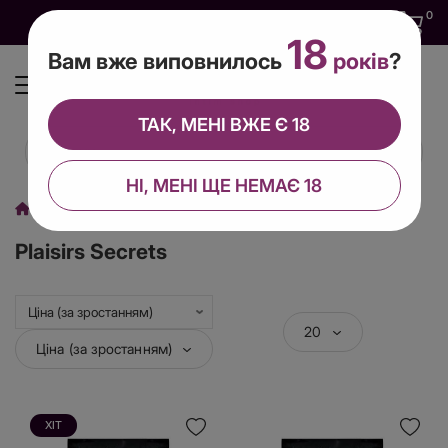
0
0
0
UA
18
Вам вже виповнилось
років
?
ТАК, МЕНІ ВЖЕ Є 18
НІ, МЕНІ ЩЕ НЕМАЄ 18
Виробник
Plaisirs Secrets
Plaisirs Secrets
20
Ціна (за зростанням)
ХІТ