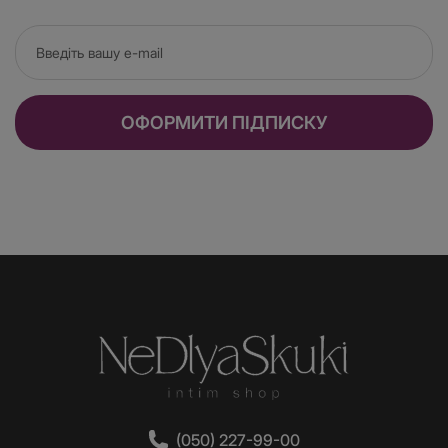
шелковистой. Свеча упакована в керамическую баночку
с достаточно толстыми стенками, чтобы при нагревании
масла не обжигать пальцы. Баночка хорошо сохраняет
аромат свечи, а удобный носик упрощает
использование.
Массажное масло Plaisirs Secrets для эротического
ОФОРМИТИ ПІДПИСКУ
массажа, объемом 59 мл. Неотъемлемый плюс этого
масла – наличие не только приятного аромата, но и
вкуса. Да-да, это масло абсолютно съедобно и
безопасно для здоровья. Линейка включает в себя 10
ароматов: ваниль, пина колада, ягоды личи, экзотические
фрукты, клубника, кокос, крем брюле, шоколад, карамель
и сладкая вата. Масло для массажа премиального
качества позволит стимулировать ваши ощущения и
усилить удовольствие от интимных игр. Теперь вы
можете целовать и ласкать тело своего партнера,
ощущая приятный вкус масла.
Стимулирующий гель для клитора Plaisirs Secrets –
подарит вам мягкое ощущение жара в заветной точке,
благодаря чему количество приятных ощущений и сила
оргазмов возрастет во много раз. Жидкий гель, в состав
которого входят активные компоненты и натуральная
(050) 227-99-00
пищевая добавка со вкусом лесной клубники. Гель