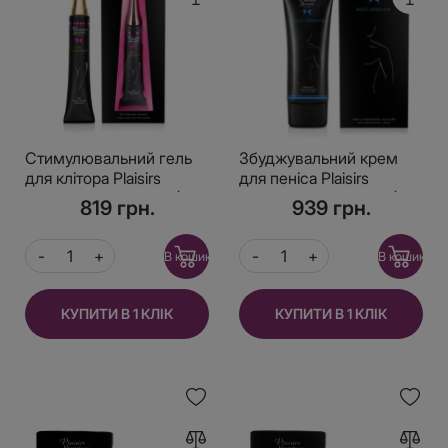
Стимулювальний гель
Збуджувальний крем
для клітора Plaisirs
для пеніса Plaisirs
Secrets Feu Damour (30
Secrets Nuit Ardente (60
819 грн.
939 грн.
мл) розігрівальний
мл), можна для клітора
В кошик
В кошик
КУПИТИ В 1 КЛІК
КУПИТИ В 1 КЛІК