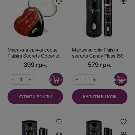
Масажна свічка серце
Масажна олія Plaisirs
Plaisirs Secrets Coconut
secrets Candy Floss (59
(35 мл)
мл) з афродизіаками,
399 грн.
579 грн.
їстівна, подарункове
паковання
В кошик
В кошик
КУПИТИ В 1 КЛІК
КУПИТИ В 1 КЛІК