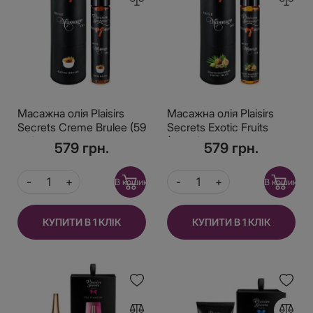
Масажна олія Plaisirs
Масажна олія Plaisirs
Secrets Creme Brulee (59
Secrets Exotic Fruits
мл) з афродизіаками
(59мл) з афродизіаками
579 грн.
579 грн.
їстівна, подарункове
їстівна, подарункове
паковання
паковання
В кошик
В кошик
КУПИТИ В 1 КЛІК
КУПИТИ В 1 КЛІК