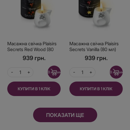
Масажна свічка Plaisirs
Масажна свічка Plaisirs
Secrets Red Wood (80
Secrets Vanilla (80 мл)
мл) подарункова
подарункове паковання,
939 грн.
939 грн.
упаковка, керамічний
керамічний посуд
посуд
В кошик
В кошик
КУПИТИ В 1 КЛІК
КУПИТИ В 1 КЛІК
ПОКАЗАТИ ЩЕ