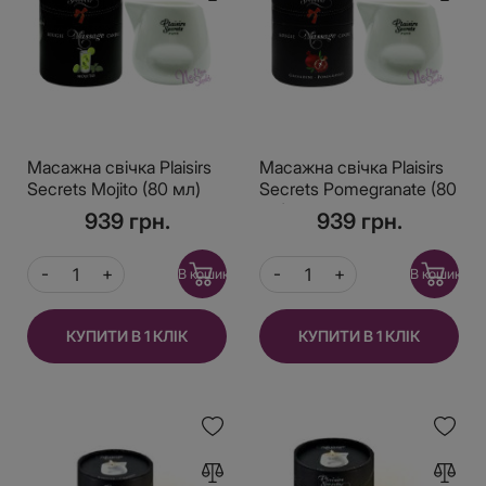
Масажна свічка Plaisirs
Масажна свічка Plaisirs
Secrets Mojito (80 мл)
Secrets Pomegranate (80
подарункова упаковка,
мл) подарункова
939 грн.
939 грн.
керамічний посуд
упаковка, керамічний
посуд
В кошик
В кошик
КУПИТИ В 1 КЛІК
КУПИТИ В 1 КЛІК