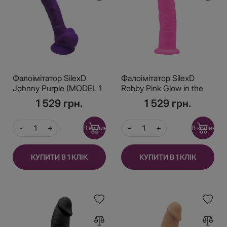
Фалоімітатор SilexD
Фалоімітатор SilexD
Johnny Purple (MODEL 1
Robby Pink Glow in the
size 7in), двошаровий,
dark, двошаровий,
1 529 грн.
1 529 грн.
силікон+Silexpan,
силікон+Silexpan,
діаметр 3,8 см
діаметр 3,5см
В кошик
В кошик
КУПИТИ В 1 КЛІК
КУПИТИ В 1 КЛІК