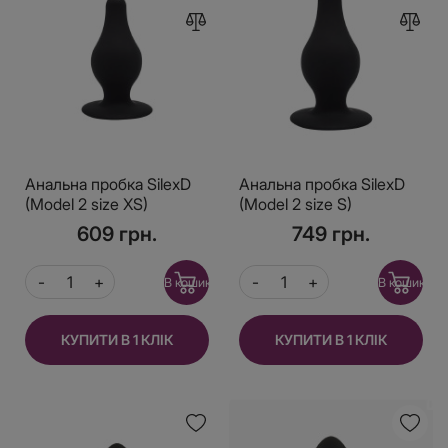
Анальна пробка SilexD
Анальна пробка SilexD
(Model 2 size XS)
(Model 2 size S)
двошаровий,
двошаровий,
609 грн.
749 грн.
силікон+Silexpan,
силікон+Silexpan,
діаметр 2,9 см
діаметр 3,4 см
В кошик
В кошик
КУПИТИ В 1 КЛІК
КУПИТИ В 1 КЛІК