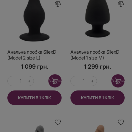
Анальна пробка SilexD
Анальна пробка SilexD
(Model 2 size L)
(Model 1 size M)
двошаровий,
двошарова, силікон +
1 099 грн.
1 299 грн.
силікон+Silexpan,
Silexpan, діаметр 6,2 см
діаметр 4,5 см
В кошик
В кошик
КУПИТИ В 1 КЛІК
КУПИТИ В 1 КЛІК