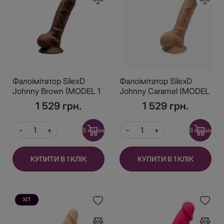
Фалоімітатор SilexD
Фалоімітатор SilexD
Johnny Brown (MODEL 1
Johnny Caramel (MODEL
size 7in), двошаровий,
1 size 7in), двошаровий,
1 529 грн.
1 529 грн.
силікон +Silexpan,
силікон + Silexpan,
діаметр 3,8см
діаметр 3,8см
В кошик
В кошик
КУПИТИ В 1 КЛІК
КУПИТИ В 1 КЛІК
ХІТ