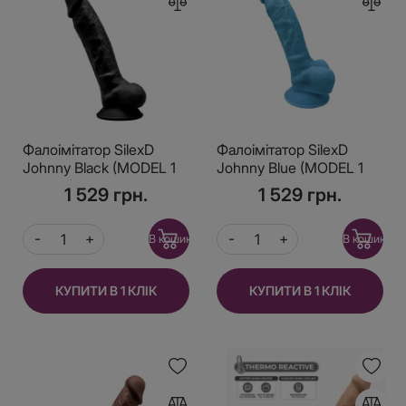
Фалоімітатор SilexD
Фалоімітатор SilexD
Johnny Black (MODEL 1
Johnny Blue (MODEL 1
size 7in), двошаровий,
size 7in), двошаровий,
1 529 грн.
1 529 грн.
силікон + Silexpan,
силікон+Silexpan,
діаметр 3,8см
діаметр 3,8 см
В кошик
В кошик
КУПИТИ В 1 КЛІК
КУПИТИ В 1 КЛІК