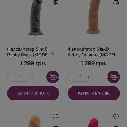
Фалоімітатор SilexD
Фалоімітатор SilexD
Robby Black (MODEL 2
Robby Caramel (MODEL
size 6in), двошаровий,
2 size 6in), двошаровий,
1 299 грн.
1 299 грн.
силікон + Silexpan,
силікон + Silexpan,
діаметр 3,5см
діаметр 3,5см
В кошик
В кошик
КУПИТИ В 1 КЛІК
КУПИТИ В 1 КЛІК