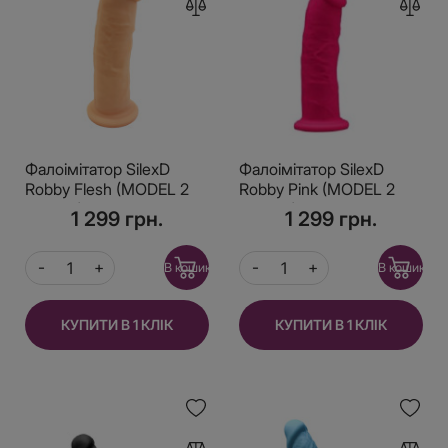
Фалоімітатор SilexD
Фалоімітатор SilexD
Robby Flesh (MODEL 2
Robby Pink (MODEL 2
size 6in), двошаровий,
size 6in), двошаровий,
1 299 грн.
1 299 грн.
силікон + Silexpan,
силікон + Silexpan,
діаметр 3,5см
діаметр 3,5см
В кошик
В кошик
КУПИТИ В 1 КЛІК
КУПИТИ В 1 КЛІК