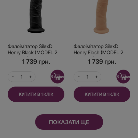
Фалоімітатор SilexD
Фалоімітатор SilexD
Henry Black (MODEL 2
Henry Flesh (MODEL 2
size 7.5in), двошаровий,
size 7.5in), двошаровий,
1 739 грн.
1 739 грн.
силікон + Silexpan,
силікон + Silexpan,
діаметр 4,8 см
діаметр 4,8 см
В кошик
В кошик
КУПИТИ В 1 КЛІК
КУПИТИ В 1 КЛІК
ПОКАЗАТИ ЩЕ