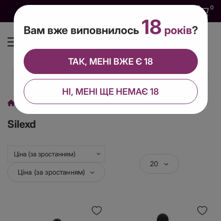
0
0
0
UA
18
Вам вже виповнилось
років
?
ТАК, МЕНІ ВЖЕ Є 18
НІ, МЕНІ ЩЕ НЕМАЄ 18
Виробник
Silexd
Silexd
20
Ціна (за зростанням)