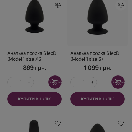
Анальна пробка SilexD
Анальна пробка SilexD
(Model 1 size XS)
(Model 1 size S)
двошарова, силікон +
двошарова, силікон +
869 грн.
1 099 грн.
Silexpan, діаметр 4,5 см
Silexpan, діаметр 5 см
В кошик
В кошик
КУПИТИ В 1 КЛІК
КУПИТИ В 1 КЛІК