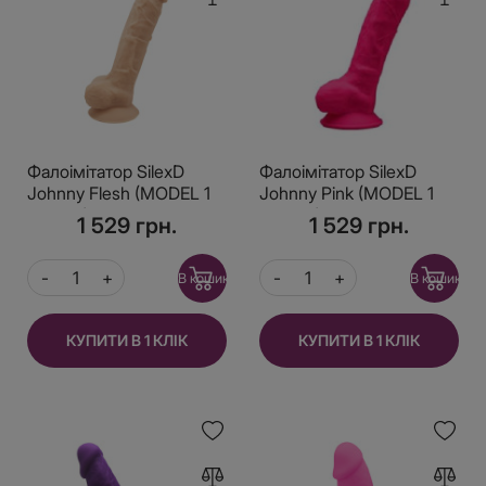
Фалоімітатор SilexD
Фалоімітатор SilexD
Johnny Flesh (MODEL 1
Johnny Pink (MODEL 1
size 7in), двошаровий,
size 7in), двошаровий,
1 529 грн.
1 529 грн.
силікон +Silexpan,
силікон + Silexpan,
діаметр 3,8см
діаметр 3,8см
В кошик
В кошик
КУПИТИ В 1 КЛІК
КУПИТИ В 1 КЛІК